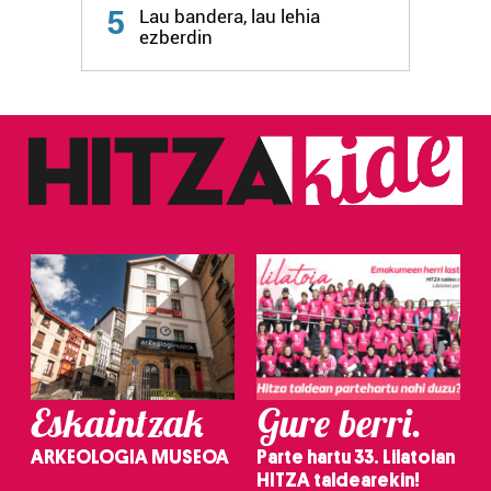
5
Lau bandera, lau lehia
fitxategiak erabiltzen ditu. Zure esperientzia eta
ezberdin
zerbitzuak hobetzeko asmoz, cookie teknologiaz
baliatzen gara. Ohar hau onartuz gero, teknologia hori
erabiltzeko baimen esplizitua ematen diguzu.
Gehiago
irakurri
Eskaintzak
Gure berri.
ARKEOLOGIA MUSEOA
Parte hartu 33. Lilatoian
HITZA taldearekin!