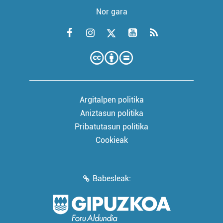
Nor gara
Argitalpen politika
Aniztasun politika
Pribatutasun politika
Cookieak
Babesleak: