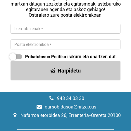
martxan ditugun zozketa eta egitasmoak, asteburuko
egitarauen agenda eta askoz gehiago!
Ostiralero zure posta elektronikoan.
Pribatutasun Politika
irakurri eta onartzen dut.
Harpidetu
943 34 03 30
oarsobidasoa@hitza.eus
Nafarroa etorbidea 26, Errenteria-Orereta 20100