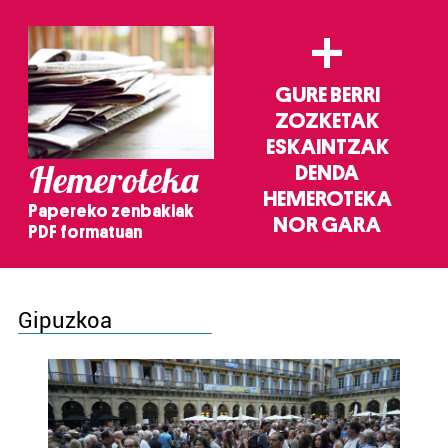
+
GURE BERRI
ZOZKETAK
ESKAINTZAK
Hemeroteka
DENDA
HEMEROTEKA
Papereko zenbakiak
NOR GARA
PDF formatuan
Gipuzkoa