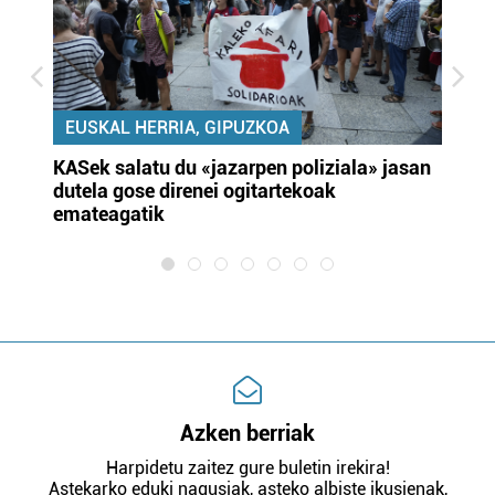
EUSKAL HERRIA, GIPUZKOA
KASek salatu du «jazarpen poliziala» jasan
Pa
dutela gose direnei ogitartekoak
da
emateagatik
«s
Azken berriak
Harpidetu zaitez gure buletin irekira!
Astekarko eduki nagusiak, asteko albiste ikusienak,