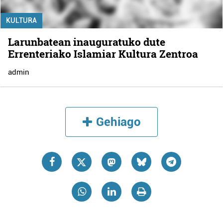
KULTURA
Larunbatean inauguratuko dute
Errenteriako Islamiar Kultura Zentroa
admin
Gehiago