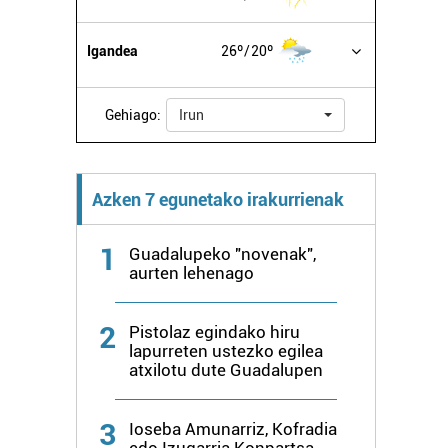
Igandea
26º
20º
Gehiago:
Irun
Azken 7 egunetako irakurrienak
1
Guadalupeko "novenak",
aurten lehenago
2
Pistolaz egindako hiru
lapurreten ustezko egilea
atxilotu dute Guadalupen
3
Ioseba Amunarriz, Kofradia