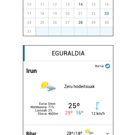
10
11
12
13
14
15
16
17
18
19
20
21
22
23
24
25
26
27
28
29
30
31
1
2
3
4
5
6
EGURALDIA
Iturria:
Irun
Zeru hodeitsuak
25º
Euria:
0mm
Hezetasuna:
71%
Lainoak:
2%
25º
16º
12 km/h
Elurra:
4600m
Bihar
28º
18º