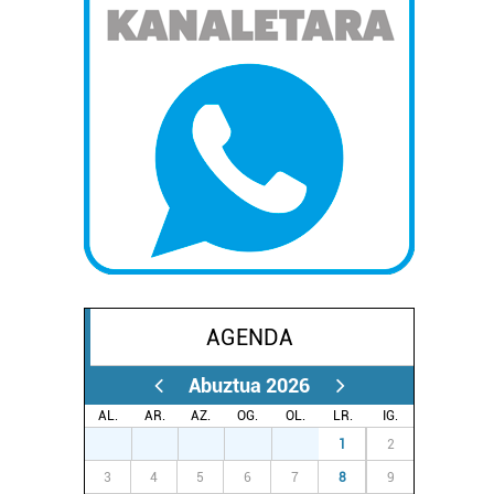
AGENDA
Abuztua 2026
AL.
AR.
AZ.
OG.
OL.
LR.
IG.
27
28
29
30
31
1
2
3
4
5
6
7
8
9