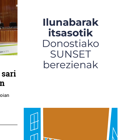
 sari
en
soian