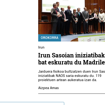
OROKORRA
Irun
Irun Sasoian iniziatibak
bat eskuratu du Madril
Jarduera fisikoa bultzatzen duen Irun Sa
iniziatibak NAOS saria eskuratu du. 119
proiektuen artean aukeratua izan da.
Aizpea Amas