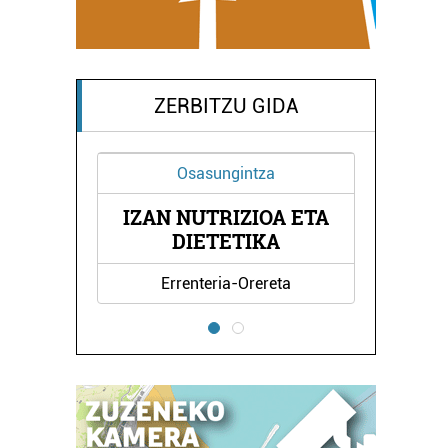
ZERBITZU GIDA
Osasungintza
IZAN NUTRIZIOA ETA
OLA
LE
DIETETIKA
Errenteria-Orereta