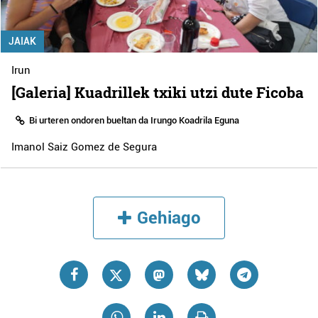
JAIAK
Irun
[Galeria] Kuadrillek txiki utzi dute Ficoba
Bi urteren ondoren bueltan da Irungo Koadrila Eguna
Imanol Saiz Gomez de Segura
Gehiago