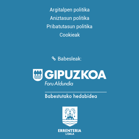
Argitalpen politika
Aniztasun politika
Pribatutasun politika
Cookieak
Babesleak: