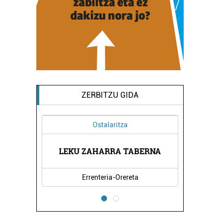
ZERBITZU GIDA
Ostalaritza
AEK
LEKU ZAHARRA TABERNA
PA
Errenteria-Orereta