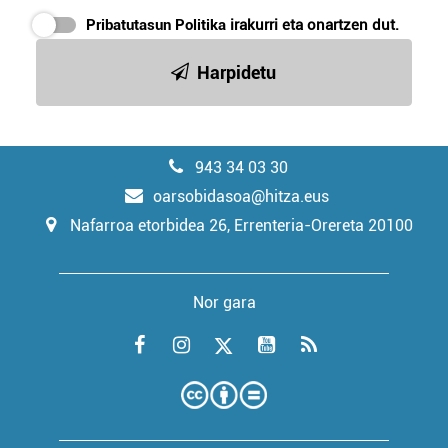
Pribatutasun Politika
irakurri eta onartzen dut.
Harpidetu
943 34 03 30
oarsobidasoa@hitza.eus
Nafarroa etorbidea 26, Errenteria-Orereta 20100
Nor gara