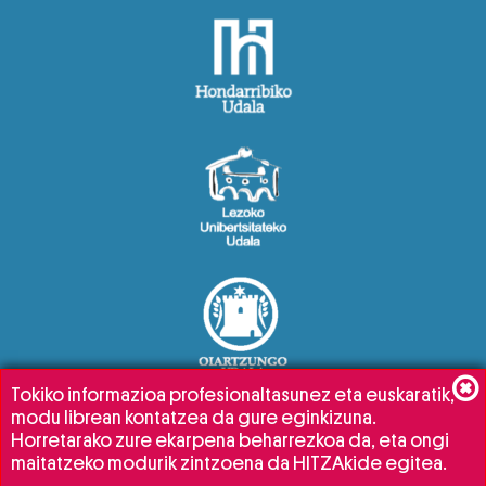
Tokiko informazioa profesionaltasunez eta euskaratik,
modu librean kontatzea da gure eginkizuna.
Horretarako zure ekarpena beharrezkoa da, eta ongi
maitatzeko modurik zintzoena da HITZAkide egitea.