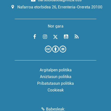
Nafarroa etorbidea 26, Errenteria-Orereta 20100
Nor gara
Argitalpen politika
Aniztasun politika
Pribatutasun politika
Cookieak
Babesleak: