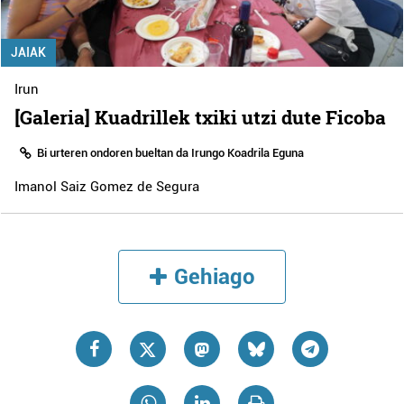
JAIAK
Irun
[Galeria] Kuadrillek txiki utzi dute Ficoba
Bi urteren ondoren bueltan da Irungo Koadrila Eguna
Imanol Saiz Gomez de Segura
Gehiago