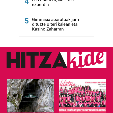
4
ezberdin
Webgune honek cookie propioak eta hirugarrenen cookie-
fitxategiak erabiltzen ditu. Zure esperientzia eta
5
Gimnasia aparatuak jarri
zerbitzuak hobetzeko asmoz, cookie teknologiaz
dituzte Biteri kalean eta
baliatzen gara. Ohar hau onartuz gero, teknologia hori
Kasino Zaharran
erabiltzeko baimen esplizitua ematen diguzu.
Gehiago
irakurri