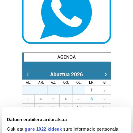
AGENDA
Abuztua 2026
AL.
AR.
AZ.
OG.
OL.
LR.
IG.
27
28
29
30
31
1
2
3
4
5
6
7
8
9
10
11
12
13
14
15
16
17
18
19
20
21
22
23
Datuen erabilera arduratsua
24
25
26
27
28
29
30
Guk eta
gure 1022 kideek
sure informacio pertsonala,