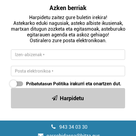
Azken berriak
Harpidetu zaitez gure buletin irekira!
Astekarko eduki nagusiak, asteko albiste ikusienak,
martxan ditugun zozketa eta egitasmoak, asteburuko
egitarauen agenda eta askoz gehiago!
Ostiralero zure posta elektronikoan.
Pribatutasun Politika
irakurri eta onartzen dut.
Harpidetu
943 34 03 30
oarsobidasoa@hitza.eus