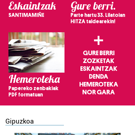
Eskaintzak
Gure berri.
SANTIMAMIÑE
Parte hartu 33. Lilatoian
HITZA taldearekin!
+
GURE BERRI
ZOZKETAK
ESKAINTZAK
Hemeroteka
DENDA
HEMEROTEKA
Papereko zenbakiak
NOR GARA
PDF formatuan
Gipuzkoa