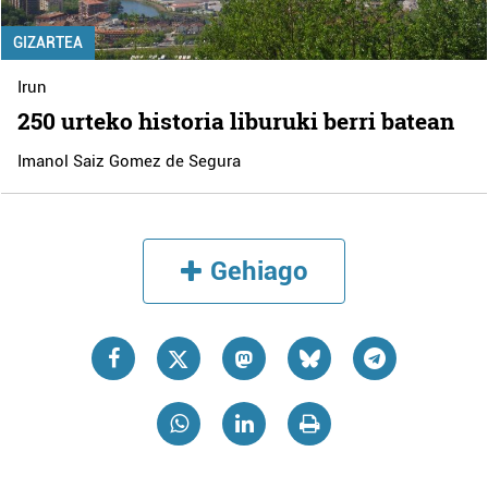
GIZARTEA
Irun
250 urteko historia liburuki berri batean
Imanol Saiz Gomez de Segura
Gehiago