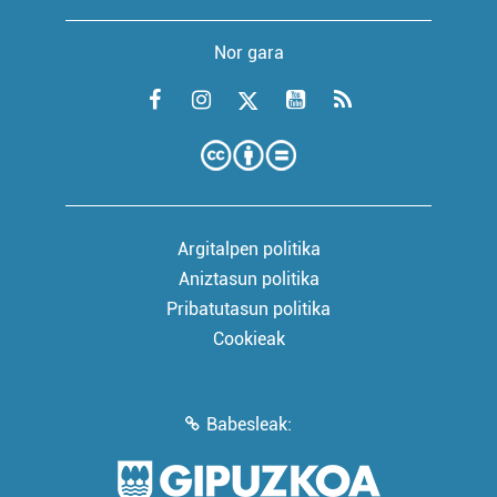
Nor gara
Argitalpen politika
Aniztasun politika
Pribatutasun politika
Cookieak
Babesleak: