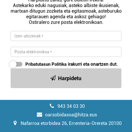
Astekarko eduki nagusiak, asteko albiste ikusienak,
martxan ditugun zozketa eta egitasmoak, asteburuko
egitarauen agenda eta askoz gehiago!
Ostiralero zure posta elektronikoan.
Pribatutasun Politika
irakurri eta onartzen dut.
Harpidetu
943 34 03 30
oarsobidasoa@hitza.eus
Nafarroa etorbidea 26, Errenteria-Orereta 20100