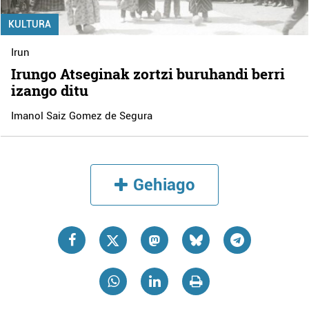
KULTURA
Irun
Irungo Atseginak zortzi buruhandi berri
izango ditu
Imanol Saiz Gomez de Segura
Gehiago