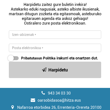
Harpidetu zaitez gure buletin irekira!
Astekarko eduki nagusiak, asteko albiste ikusienak,
martxan ditugun zozketa eta egitasmoak, asteburuko
egitarauen agenda eta askoz gehiago!
Ostiralero zure posta elektronikoan.
Pribatutasun Politika
irakurri eta onartzen dut.
Harpidetu
943 34 03 30
oarsobidasoa@hitza.eus
Nafarroa etorbidea 26, Errenteria-Orereta 20100