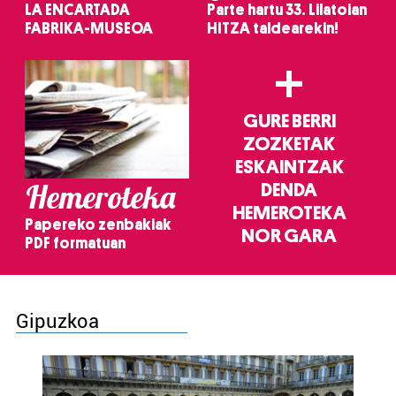
LA ENCARTADA
Parte hartu 33. Lilatoian
FABRIKA-MUSEOA
HITZA taldearekin!
+
GURE BERRI
ZOZKETAK
ESKAINTZAK
Hemeroteka
DENDA
HEMEROTEKA
Papereko zenbakiak
NOR GARA
PDF formatuan
Gipuzkoa