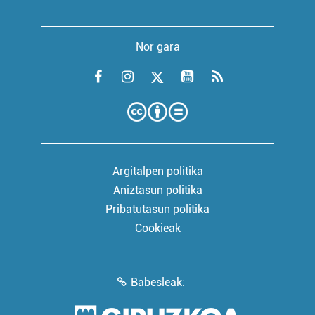
Nor gara
Argitalpen politika
Aniztasun politika
Pribatutasun politika
Cookieak
Babesleak: