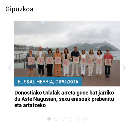
Gipuzkoa
EUSKAL HERRIA, GIPUZKOA
Donostiako Udalak arreta gune bat jarriko
Ur
du Aste Nagusian, sexu erasoak prebenitu
es
eta artatzeko
lu