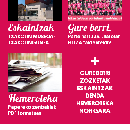
Eskaintzak
Gure berri.
TXAKOLIN MUSEOA-
Parte hartu 33. Lilatoian
TXAKOLINGUNEA
HITZA taldearekin!
+
GURE BERRI
ZOZKETAK
ESKAINTZAK
Hemeroteka
DENDA
HEMEROTEKA
Papereko zenbakiak
NOR GARA
PDF formatuan