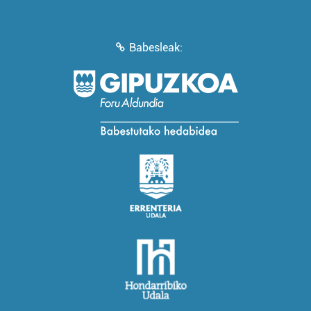
Babesleak: