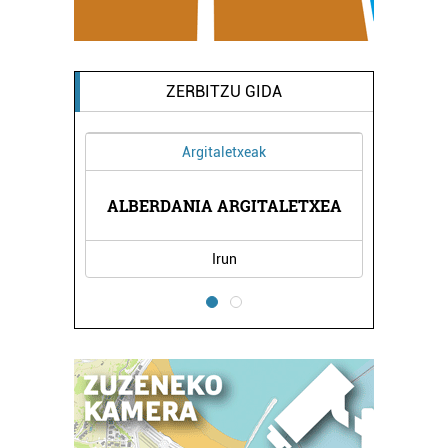
ZERBITZU GIDA
Argitaletxeak
IKOA
ALBERDANIA ARGITALETXEA
DIX
Irun