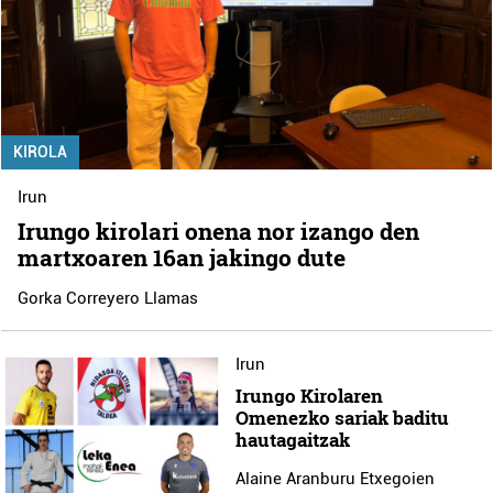
KIROLA
Irun
Irungo kirolari onena nor izango den
martxoaren 16an jakingo dute
Gorka Correyero Llamas
Irun
Irungo Kirolaren
Omenezko sariak baditu
hautagaitzak
Alaine Aranburu Etxegoien