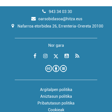
943 34 03 30
oarsobidasoa@hitza.eus
Nafarroa etorbidea 26, Errenteria-Orereta 20100
Nor gara
Argitalpen politika
Aniztasun politika
Pribatutasun politika
Cookieak