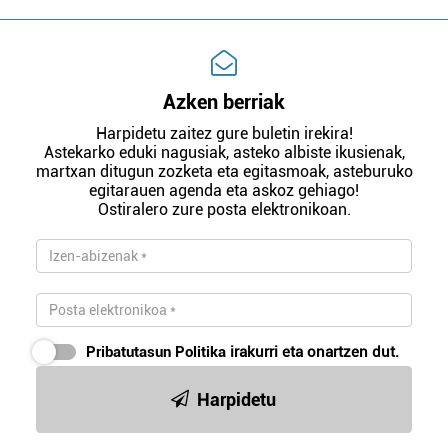
Azken berriak
Harpidetu zaitez gure buletin irekira!
Astekarko eduki nagusiak, asteko albiste ikusienak,
martxan ditugun zozketa eta egitasmoak, asteburuko
egitarauen agenda eta askoz gehiago!
Ostiralero zure posta elektronikoan.
Pribatutasun Politika
irakurri eta onartzen dut.
Harpidetu