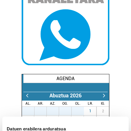
AGENDA
Abuztua 2026
AL.
AR.
AZ.
OG.
OL.
LR.
IG.
27
28
29
30
31
1
2
3
4
5
6
7
8
9
Datuen erabilera arduratsua
10
11
12
13
14
15
16