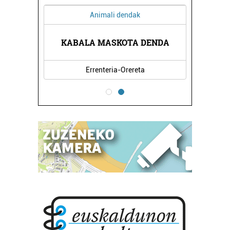
Animali dendak
TROA
KABALA MASKOTA DENDA
IRA
Errenteria-Orereta