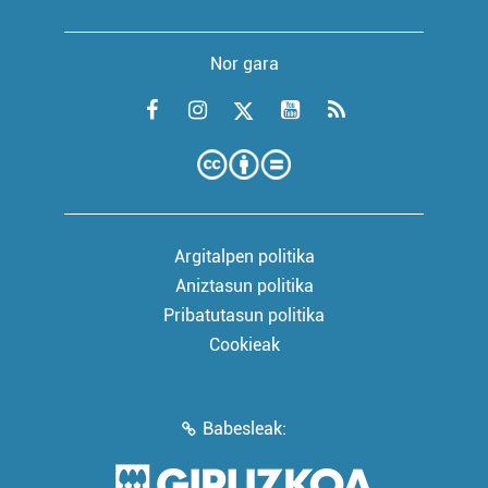
Nor gara
Argitalpen politika
Aniztasun politika
Pribatutasun politika
Cookieak
Babesleak: