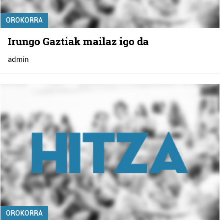
OROKORRA
Irungo Gaztiak mailaz igo da
admin
OROKORRA