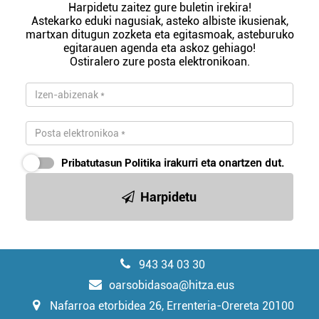
Harpidetu zaitez gure buletin irekira!
Astekarko eduki nagusiak, asteko albiste ikusienak,
martxan ditugun zozketa eta egitasmoak, asteburuko
egitarauen agenda eta askoz gehiago!
Ostiralero zure posta elektronikoan.
Pribatutasun Politika
irakurri eta onartzen dut.
Harpidetu
943 34 03 30
oarsobidasoa@hitza.eus
Nafarroa etorbidea 26, Errenteria-Orereta 20100