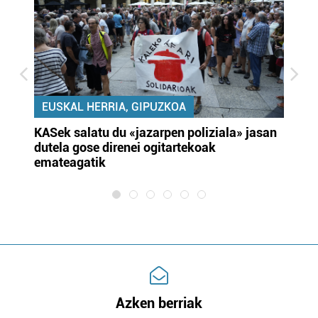
EUSKAL HERRIA, GIPUZKOA
KASek salatu du «jazarpen poliziala» jasan
Pa
dutela gose direnei ogitartekoak
da
emateagatik
«s
Azken berriak