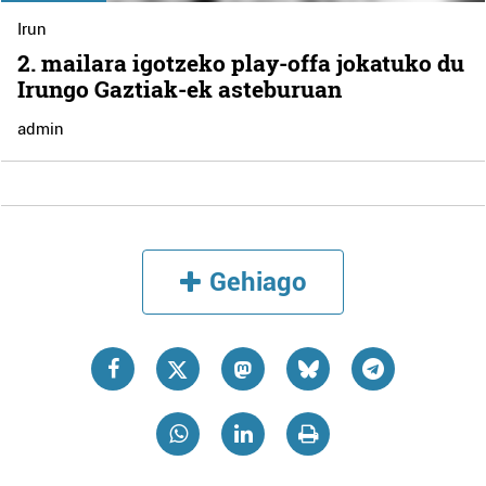
Irun
2. mailara igotzeko play-offa jokatuko du
Irungo Gaztiak-ek asteburuan
admin
Gehiago