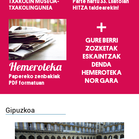
TXAKOLIN MUSEOA-
Parte hartu 33. Lilatoian
TXAKOLINGUNEA
HITZA taldearekin!
+
GURE BERRI
ZOZKETAK
ESKAINTZAK
Hemeroteka
DENDA
HEMEROTEKA
Papereko zenbakiak
NOR GARA
PDF formatuan
Gipuzkoa