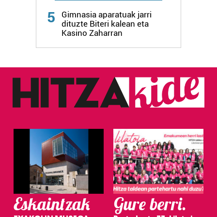
5
Gimnasia aparatuak jarri
dituzte Biteri kalean eta
Kasino Zaharran
Eskaintzak
Gure berri.