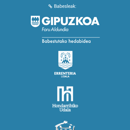
Babesleak: