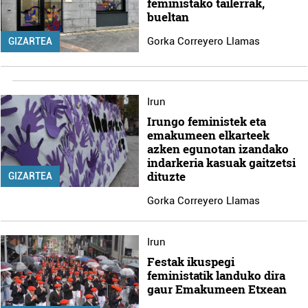
feministako tailerrak,
bueltan
Gorka Correyero Llamas
GIZARTEA
Irun
Irungo feministek eta
emakumeen elkarteek
azken egunotan izandako
indarkeria kasuak gaitzetsi
dituzte
GIZARTEA
Gorka Correyero Llamas
Irun
Festak ikuspegi
feministatik landuko dira
gaur Emakumeen Etxean