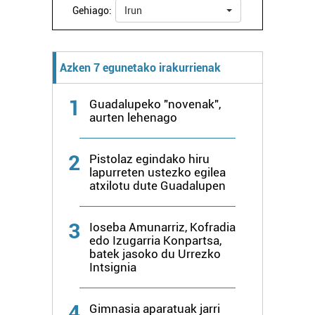
Gehiago:
Irun
Webgune honek cookie propioak eta hirugarrenen cookie-
fitxategiak erabiltzen ditu. Zure esperientzia eta
Azken 7 egunetako irakurrienak
zerbitzuak hobetzeko asmoz, cookie teknologiaz
baliatzen gara. Ohar hau onartuz gero, teknologia hori
erabiltzeko baimen esplizitua ematen diguzu.
Gehiago
1
Guadalupeko "novenak",
aurten lehenago
irakurri
2
Pistolaz egindako hiru
lapurreten ustezko egilea
atxilotu dute Guadalupen
3
Ioseba Amunarriz, Kofradia
edo Izugarria Konpartsa,
batek jasoko du Urrezko
Intsignia
4
Gimnasia aparatuak jarri