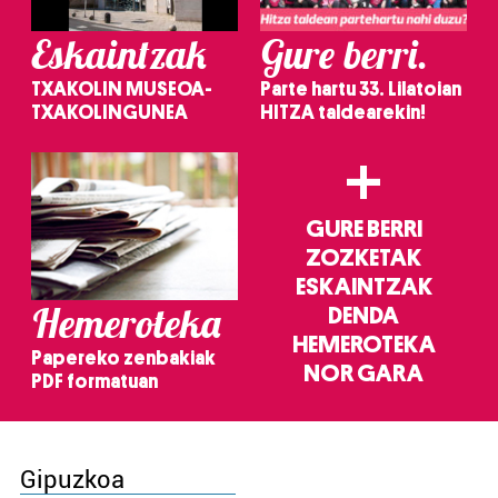
Eskaintzak
Gure berri.
TXAKOLIN MUSEOA-
Parte hartu 33. Lilatoian
TXAKOLINGUNEA
HITZA taldearekin!
+
GURE BERRI
ZOZKETAK
ESKAINTZAK
Hemeroteka
DENDA
HEMEROTEKA
Papereko zenbakiak
NOR GARA
PDF formatuan
Gipuzkoa