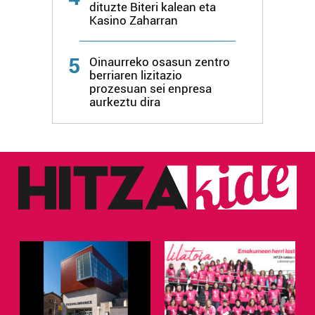
dituzte Biteri kalean eta
Kasino Zaharran
5
Oinaurreko osasun zentro
berriaren lizitazio
prozesuan sei enpresa
aurkeztu dira