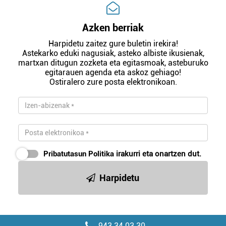
Azken berriak
Harpidetu zaitez gure buletin irekira!
Astekarko eduki nagusiak, asteko albiste ikusienak,
martxan ditugun zozketa eta egitasmoak, asteburuko
egitarauen agenda eta askoz gehiago!
Ostiralero zure posta elektronikoan.
Pribatutasun Politika
irakurri eta onartzen dut.
Harpidetu
943 34 03 30