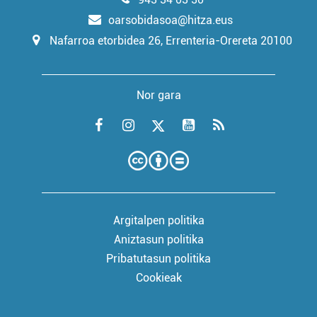
oarsobidasoa@hitza.eus
Nafarroa etorbidea 26, Errenteria-Orereta 20100
Nor gara
Argitalpen politika
Aniztasun politika
Pribatutasun politika
Cookieak