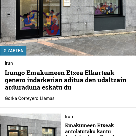
GIZARTEA
Irun
Irungo Emakumeen Etxea Elkarteak
genero indarkerian aditua den udaltzain
arduraduna eskatu du
Gorka Correyero Llamas
Irun
Emakumeen Etxeak
antolatutako kantu