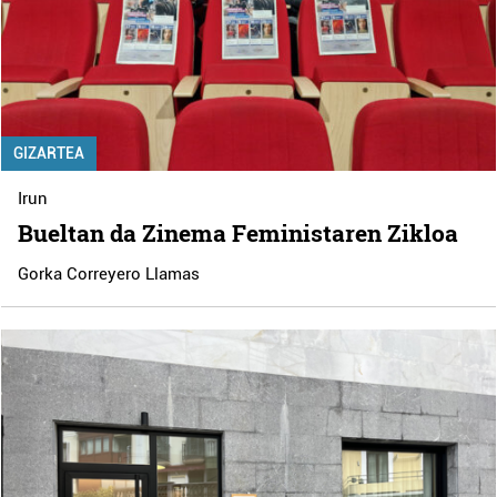
GIZARTEA
Irun
Bueltan da Zinema Feministaren Zikloa
Gorka Correyero Llamas