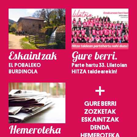
irakurri
Eskaintzak
Gure berri.
EL POBALEKO
Parte hartu 33. Lilatoian
BURDINOLA
HITZA taldearekin!
+
GURE BERRI
ZOZKETAK
ESKAINTZAK
Hemeroteka
DENDA
HEMEROTEKA