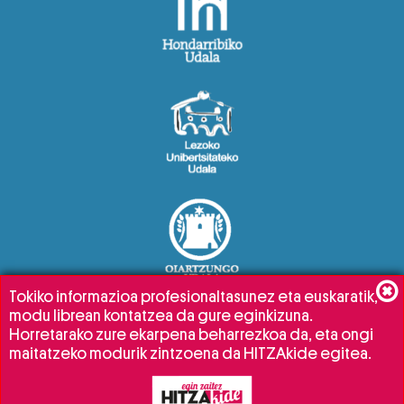
Tokiko informazioa profesionaltasunez eta euskaratik,
modu librean kontatzea da gure eginkizuna.
Horretarako zure ekarpena beharrezkoa da, eta ongi
maitatzeko modurik zintzoena da HITZAkide egitea.