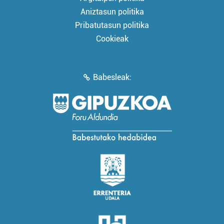
Aniztasun politika
Pribatutasun politika
Cookieak
Babesleak: