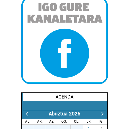
AGENDA
Abuztua 2026
AL.
AR.
AZ.
OG.
OL.
LR.
IG.
27
28
29
30
31
1
2