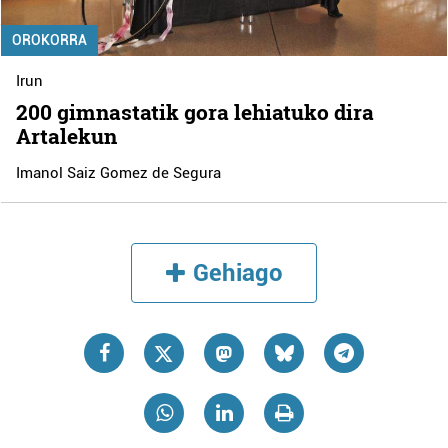
OROKORRA
Irun
200 gimnastatik gora lehiatuko dira
Artalekun
Imanol Saiz Gomez de Segura
Gehiago