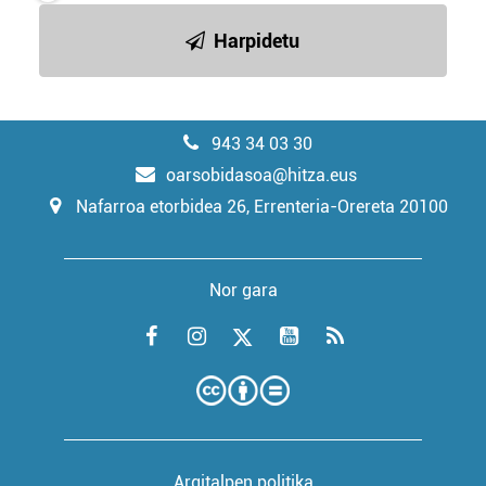
Harpidetu
943 34 03 30
oarsobidasoa@hitza.eus
Nafarroa etorbidea 26, Errenteria-Orereta 20100
Nor gara
Argitalpen politika