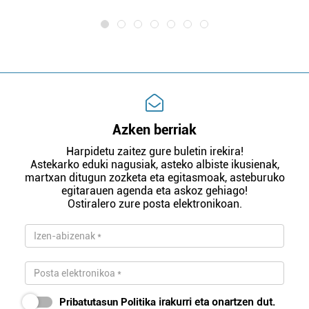
Azken berriak
Harpidetu zaitez gure buletin irekira!
Astekarko eduki nagusiak, asteko albiste ikusienak,
martxan ditugun zozketa eta egitasmoak, asteburuko
egitarauen agenda eta askoz gehiago!
Ostiralero zure posta elektronikoan.
Pribatutasun Politika
irakurri eta onartzen dut.