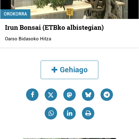
OROKORRA
Irun Bonsai (ETBko albistegian)
Oarso Bidasoko Hitza
Gehiago