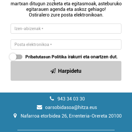
martxan ditugun zozketa eta egitasmoak, asteburuko
egitarauen agenda eta askoz gehiago!
Ostiralero zure posta elektronikoan.
Pribatutasun Politika
irakurri eta onartzen dut.
Harpidetu
943 34 03 30
oarsobidasoa@hitza.eus
Nafarroa etorbidea 26, Errenteria-Orereta 20100