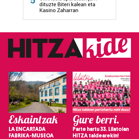
5
dituzte Biteri kalean eta
fitxategiak erabiltzen ditu. Zure esperientzia eta
Kasino Zaharran
zerbitzuak hobetzeko asmoz, cookie teknologiaz
baliatzen gara. Ohar hau onartuz gero, teknologia hori
erabiltzeko baimen esplizitua ematen diguzu.
Gehiago
irakurri
Eskaintzak
Gure berri.
LA ENCARTADA
Parte hartu 33. Lilatoian
FABRIKA-MUSEOA
HITZA taldearekin!