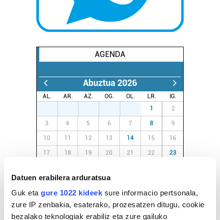
AGENDA
Abuztua 2026
AL.
AR.
AZ.
OG.
OL.
LR.
IG.
27
28
29
30
31
1
2
3
4
5
6
7
8
9
10
11
12
13
14
15
16
17
18
19
20
21
22
23
24
25
26
27
28
29
30
Datuen erabilera arduratsua
31
1
2
3
4
5
6
Guk eta
gure 1022 kideek
sure informacio pertsonala,
zure IP zenbakia, esaterako, prozesatzen ditugu, cookie
EGURALDIA
bezalako teknologiak erabiliz eta zure gailuko