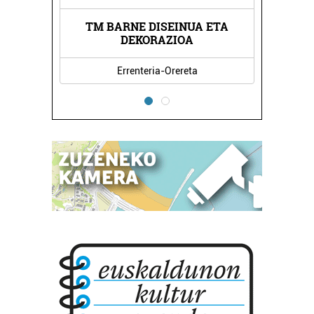
TM BARNE DISEINUA ETA
UN
L
DEKORAZIOA
Errenteria-Orereta