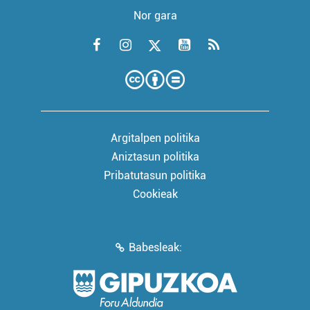
Nor gara
Argitalpen politika
Aniztasun politika
Pribatutasun politika
Cookieak
Babesleak: