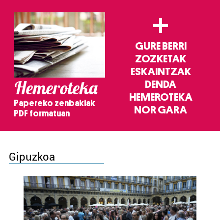
+
GURE BERRI
ZOZKETAK
ESKAINTZAK
Hemeroteka
DENDA
HEMEROTEKA
Papereko zenbakiak
NOR GARA
PDF formatuan
Gipuzkoa