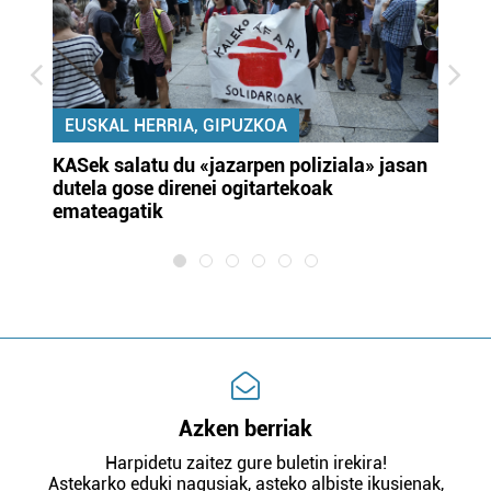
EUSKAL HERRIA, GIPUZKOA
KASek salatu du «jazarpen poliziala» jasan
Pa
dutela gose direnei ogitartekoak
da
emateagatik
«s
Azken berriak
Harpidetu zaitez gure buletin irekira!
Astekarko eduki nagusiak, asteko albiste ikusienak,