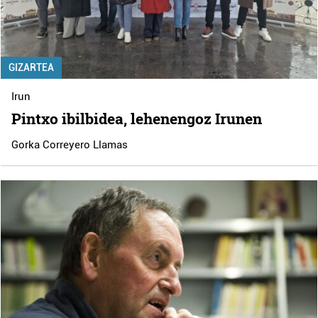
GIZARTEA
Irun
Pintxo ibilbidea, lehenengoz Irunen
Gorka Correyero Llamas