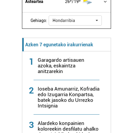
Asteartea
26º
19º
zure baimena Cookieen adierazpenean.
Webgune honek cookie propioak eta hirugarrenen cookie-
Gehiago:
Hondarribia
fitxategiak erabiltzen ditu. Zure esperientzia eta
zerbitzuak hobetzeko asmoz, cookie teknologiaz
baliatzen gara. Ohar hau onartuz gero, teknologia hori
Azken 7 egunetako irakurrienak
erabiltzeko baimen esplizitua ematen diguzu.
Gehiago
irakurri
1
Garagardo artisauen
azoka, eskaintza
anitzarekin
2
Ioseba Amunarriz, Kofradia
edo Izugarria Konpartsa,
batek jasoko du Urrezko
Intsignia
3
Alardeko konpainien
koloreekin desfilatu ahalko