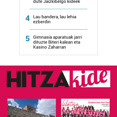
dute Jaizkibelgo kideek
4
Lau bandera, lau lehia
ezberdin
5
Gimnasia aparatuak jarri
dituzte Biteri kalean eta
Kasino Zaharran