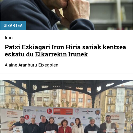
GIZARTEA
Irun
Patxi Ezkiagari Irun Hiria sariak kentzea
eskatu du Elkarrekin Irunek
Alaine Aranburu Etxegoien