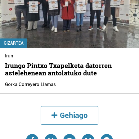
GIZARTEA
Irun
Irungo Pintxo Txapelketa datorren
astelehenean antolatuko dute
Gorka Correyero Llamas
Gehiago