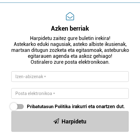
Azken berriak
Harpidetu zaitez gure buletin irekira!
Astekarko eduki nagusiak, asteko albiste ikusienak,
martxan ditugun zozketa eta egitasmoak, asteburuko
egitarauen agenda eta askoz gehiago!
Ostiralero zure posta elektronikoan.
Pribatutasun Politika
irakurri eta onartzen dut.
Harpidetu