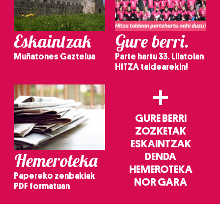
Eskaintzak
Gure berri.
Muñatones Gaztelua
Parte hartu 33. Lilatoian
HITZA taldearekin!
+
GURE BERRI
ZOZKETAK
ESKAINTZAK
Hemeroteka
DENDA
HEMEROTEKA
Papereko zenbakiak
NOR GARA
PDF formatuan