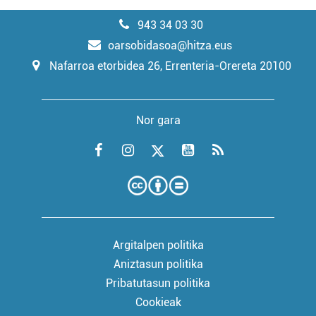
943 34 03 30
oarsobidasoa@hitza.eus
Nafarroa etorbidea 26, Errenteria-Orereta 20100
Nor gara
Argitalpen politika
Aniztasun politika
Pribatutasun politika
Cookieak