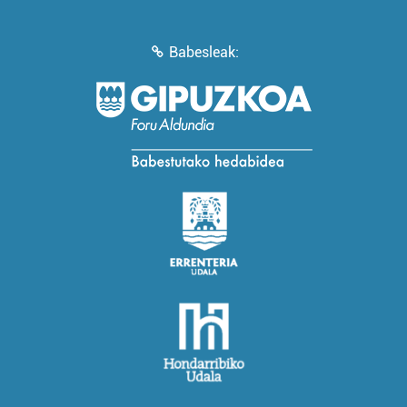
Babesleak: