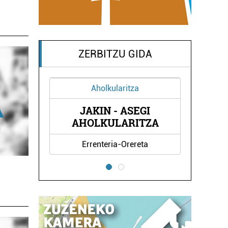
ZERBITZU GIDA
Aholkularitza
Ikastetxeak
JAKIN - ASEGI
LEZO HERRI ES
AHOLKULARITZA
Errenteria-Orereta
Lezo