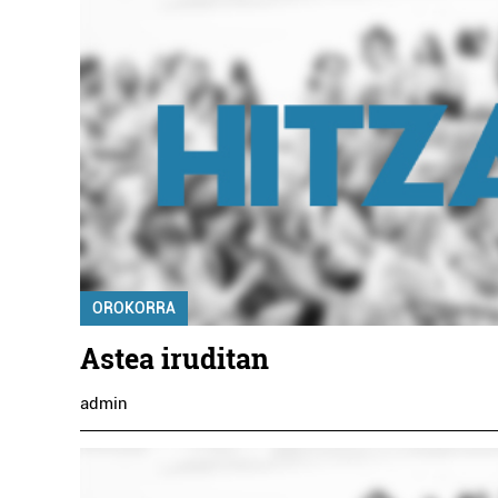
OROKORRA
Astea iruditan
admin