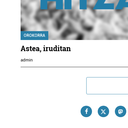
OROKORRA
Astea, iruditan
admin