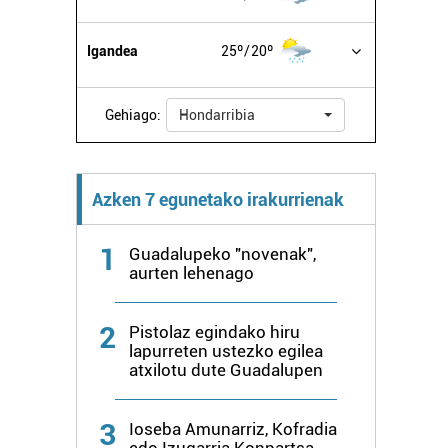
Igandea
25º
20º
Gehiago:
Hondarribia
Azken 7 egunetako irakurrienak
1
Guadalupeko "novenak",
aurten lehenago
2
Pistolaz egindako hiru
lapurreten ustezko egilea
atxilotu dute Guadalupen
3
Ioseba Amunarriz, Kofradia