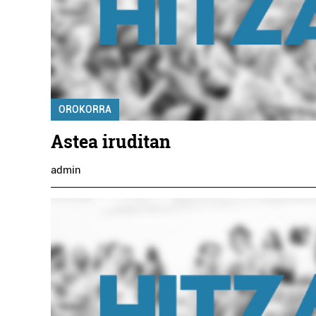
OROKORRA
Astea iruditan
admin