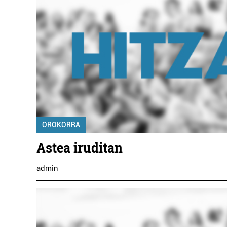
OROKORRA
Astea iruditan
admin