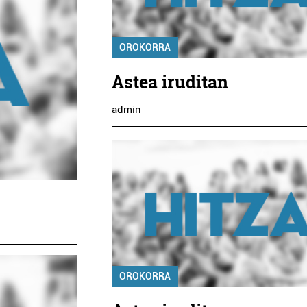
OROKORRA
Astea iruditan
admin
OROKORRA