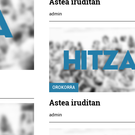
Astea iruditan
admin
Ikastetxeak
GI
LEZO HERRI ESKOLA
TZA
ta
Lezo
OROKORRA
Astea iruditan
admin