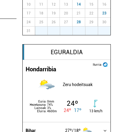
10
11
12
13
14
15
16
17
18
19
20
21
22
23
24
25
26
27
28
29
30
31
1
2
3
4
5
6
EGURALDIA
Iturria:
Hondarribia
Zeru hodeitsuak
24º
Euria:
0mm
Hezetasuna:
74%
Lainoak:
3%
24º
17º
13 km/h
Elurra:
4600m
Bihar
27º
18º