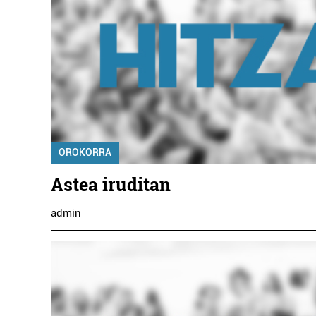
Aholkularitza
JAKIN - ASE
OROKORRA
AHOLKULARI
Astea iruditan
Errenteria-Orere
admin