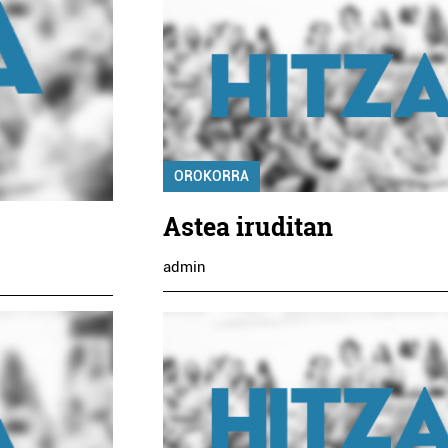
OROKORRA
Astea iruditan
admin