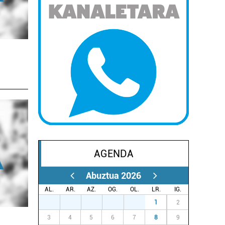
AGENDA
Abuztua 2026
AL.
AR.
AZ.
OG.
OL.
LR.
IG.
27
28
29
30
31
1
2
3
4
5
6
7
8
9