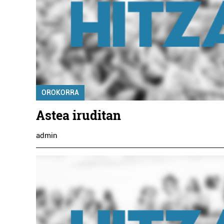
OROKORRA
Astea iruditan
admin