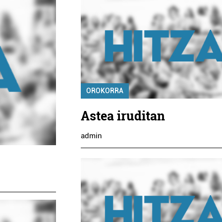
OROKORRA
Astea iruditan
admin