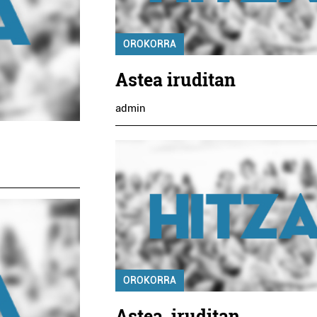
OROKORRA
Astea iruditan
admin
OROKORRA
Astea, iruditan