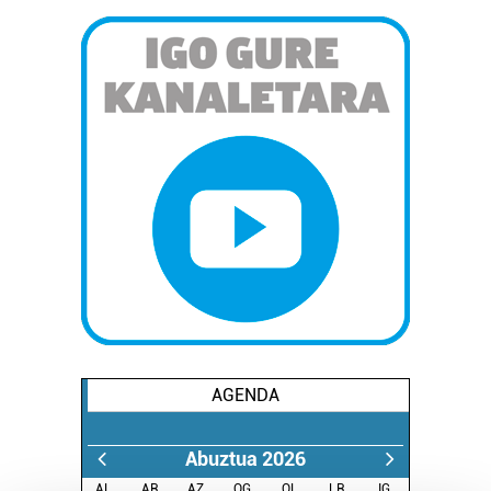
AGENDA
Abuztua 2026
AL.
AR.
AZ.
OG.
OL.
LR.
IG.