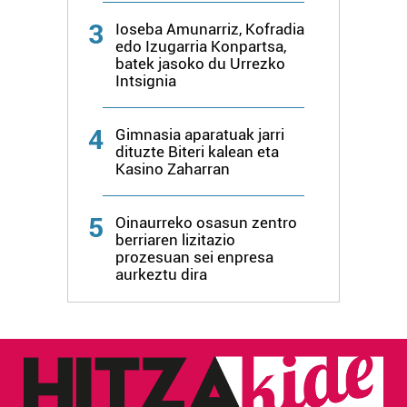
Lortu zure datu pertsonalak prozesatzeko moduari
3
buruzko informazio gehiago eta ezarri zure lehentasunak
Ioseba Amunarriz, Kofradia
edo Izugarria Konpartsa,
datuen atalean. Edozein unetan alda edo ken dezakezu
batek jasoko du Urrezko
zure baimena Cookieen adierazpenean.
Intsignia
Webgune honek cookie propioak eta hirugarrenen cookie-
4
Gimnasia aparatuak jarri
fitxategiak erabiltzen ditu. Zure esperientzia eta
dituzte Biteri kalean eta
zerbitzuak hobetzeko asmoz, cookie teknologiaz
Kasino Zaharran
baliatzen gara. Ohar hau onartuz gero, teknologia hori
erabiltzeko baimen esplizitua ematen diguzu.
Gehiago
5
Oinaurreko osasun zentro
irakurri
berriaren lizitazio
prozesuan sei enpresa
aurkeztu dira