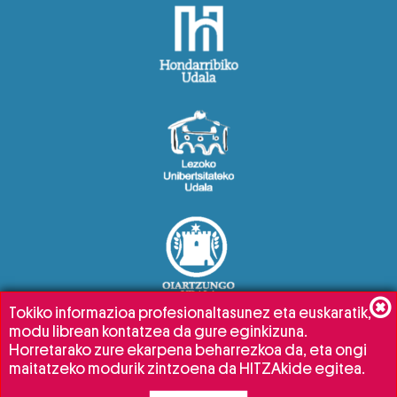
Tokiko informazioa profesionaltasunez eta euskaratik,
modu librean kontatzea da gure eginkizuna.
Horretarako zure ekarpena beharrezkoa da, eta ongi
maitatzeko modurik zintzoena da HITZAkide egitea.