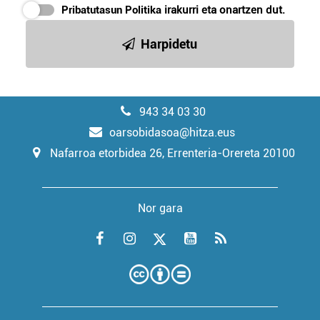
Pribatutasun Politika
irakurri eta onartzen dut.
Harpidetu
943 34 03 30
oarsobidasoa@hitza.eus
Nafarroa etorbidea 26, Errenteria-Orereta 20100
Nor gara