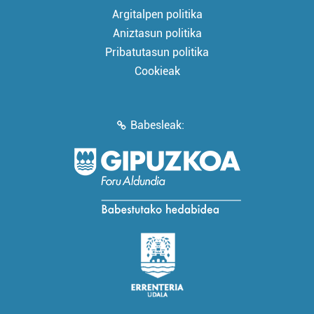
Argitalpen politika
Aniztasun politika
Pribatutasun politika
Cookieak
Babesleak: