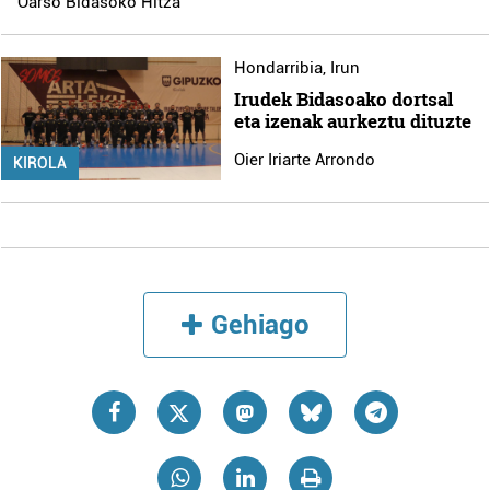
Oarso Bidasoko Hitza
Hondarribia
,
Irun
Irudek Bidasoako dortsal
eta izenak aurkeztu dituzte
Oier Iriarte Arrondo
KIROLA
Gehiago