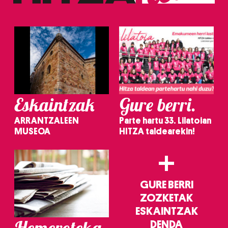
Eskaintzak
Gure berri.
ARRANTZALEEN
Parte hartu 33. Lilatoian
MUSEOA
HITZA taldearekin!
+
GURE BERRI
ZOZKETAK
ESKAINTZAK
Hemeroteka
DENDA