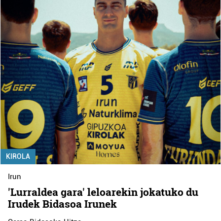
KIROLA
Irun
'Lurraldea gara' leloarekin jokatuko du
Irudek Bidasoa Irunek