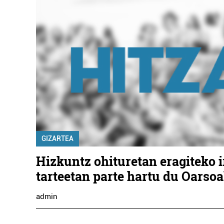
GIZARTEA
Hizkuntz ohituretan eragiteko i
tarteetan parte hartu du Oarso
admin