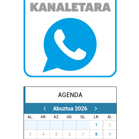
AGENDA
Abuztua 2026
AL.
AR.
AZ.
OG.
OL.
LR.
IG.
27
28
29
30
31
1
2
3
4
5
6
7
8
9