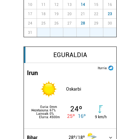
10
11
12
13
14
15
16
17
18
19
20
21
22
23
24
25
26
27
28
29
30
31
1
2
3
4
5
6
EGURALDIA
Iturria:
Irun
Oskarbi
24º
Euria:
0mm
Hezetasuna:
67%
Lainoak:
0%
25º
16º
9 km/h
Elurra:
4500m
Bihar
28º
18º