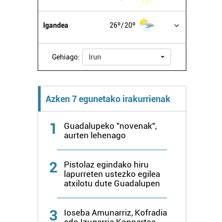
Igandea
26º
20º
Gehiago:
Irun
Azken 7 egunetako irakurrienak
1
Guadalupeko "novenak",
aurten lehenago
2
Pistolaz egindako hiru
lapurreten ustezko egilea
atxilotu dute Guadalupen
3
Ioseba Amunarriz, Kofradia