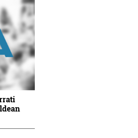
rrati
aldean