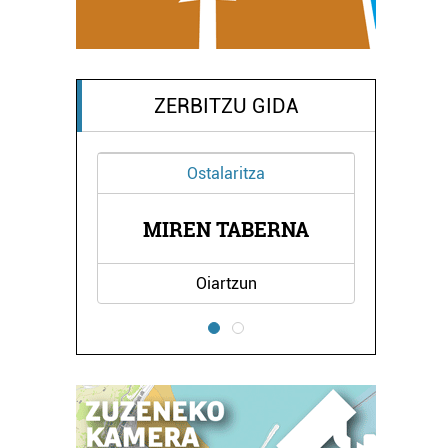
ZERBITZU GIDA
Ostalaritza
OLA
MIREN TABERNA
BI
Oiartzun