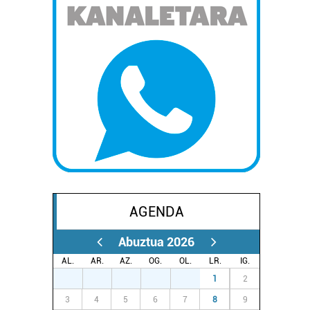
AGENDA
Abuztua 2026
AL.
AR.
AZ.
OG.
OL.
LR.
IG.
27
28
29
30
31
1
2
3
4
5
6
7
8
9