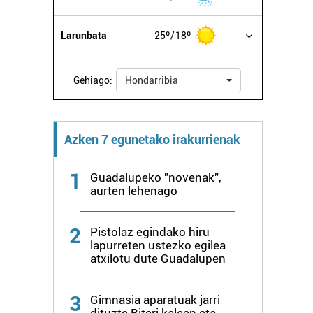
Larunbata
25º
18º
Gehiago:
Hondarribia
Azken 7 egunetako irakurrienak
1
Guadalupeko "novenak",
aurten lehenago
2
Pistolaz egindako hiru
lapurreten ustezko egilea
atxilotu dute Guadalupen
3
Gimnasia aparatuak jarri