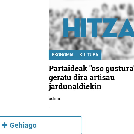
EKONOMIA
KULTURA
Partaideak "oso gustura
geratu dira artisau
jardunaldiekin
admin
Gehiago