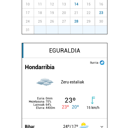
10
11
12
13
14
15
16
17
18
19
20
21
22
23
24
25
26
27
28
29
30
31
1
2
3
4
5
6
EGURALDIA
Iturria:
Hondarribia
Zeru estaliak
23º
Euria:
0mm
Hezetasuna:
70%
Lainoak:
64%
23º
20º
15 km/h
Elurra:
4400m
Bihar
24º
17º