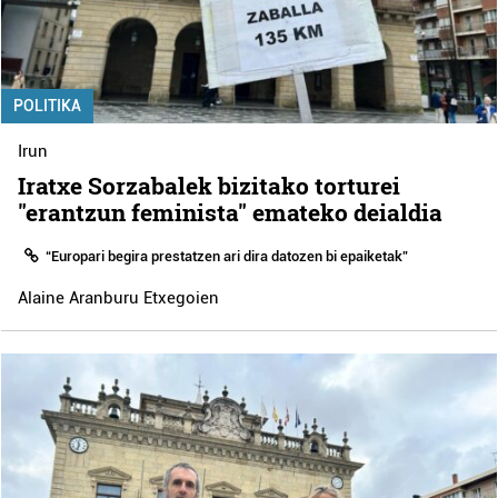
POLITIKA
Irun
Iratxe Sorzabalek bizitako torturei
"erantzun feminista" emateko deialdia
“Europari begira prestatzen ari dira datozen bi epaiketak”
Alaine Aranburu Etxegoien