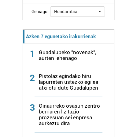
Gehiago:
Hondarribia
Azken 7 egunetako irakurrienak
1
Guadalupeko "novenak",
aurten lehenago
2
Pistolaz egindako hiru
lapurreten ustezko egilea
atxilotu dute Guadalupen
3
Oinaurreko osasun zentro
berriaren lizitazio
prozesuan sei enpresa
aurkeztu dira