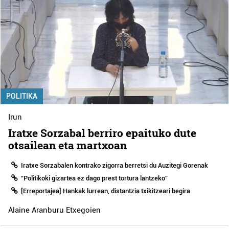
POLITIKA
Irun
Iratxe Sorzabal berriro epaituko dute
otsailean eta martxoan
Iratxe Sorzabalen kontrako zigorra berretsi du Auzitegi Gorenak
“Politikoki gizartea ez dago prest tortura lantzeko”
[Erreportajea] Hankak lurrean, distantzia txikitzeari begira
Alaine Aranburu Etxegoien