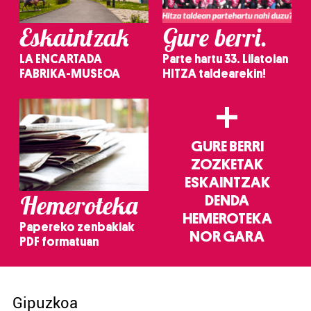
Eskaintzak
Gure berri.
LA ENCARTADA
Parte hartu 33. Lilatoian
FABRIKA-MUSEOA
HITZA taldearekin!
+
GURE BERRI
ZOZKETAK
ESKAINTZAK
Hemeroteka
DENDA
HEMEROTEKA
Papereko zenbakiak
NOR GARA
PDF formatuan
Gipuzkoa