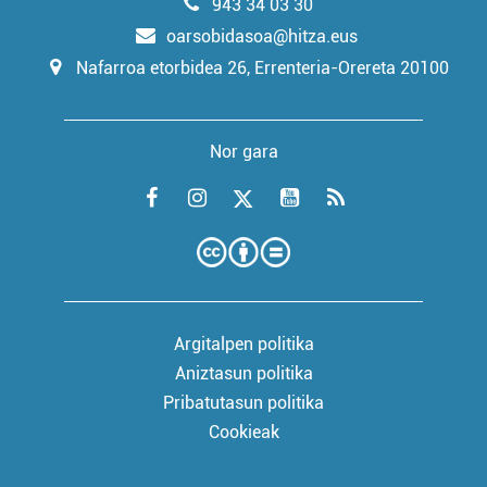
943 34 03 30
oarsobidasoa@hitza.eus
Nafarroa etorbidea 26, Errenteria-Orereta 20100
Nor gara
Argitalpen politika
Aniztasun politika
Pribatutasun politika
Cookieak