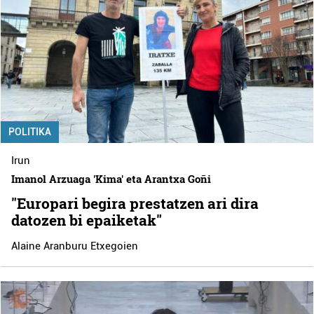
POLITIKA
Irun
Imanol Arzuaga 'Kima' eta Arantxa Goñi
"Europari begira prestatzen ari dira
datozen bi epaiketak"
Alaine Aranburu Etxegoien