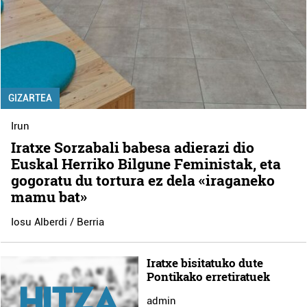
GIZARTEA
Irun
Iratxe Sorzabali babesa adierazi dio
Euskal Herriko Bilgune Feministak, eta
gogoratu du tortura ez dela «iraganeko
mamu bat»
Iosu Alberdi / Berria
Iratxe bisitatuko dute
Pontikako erretiratuek
admin