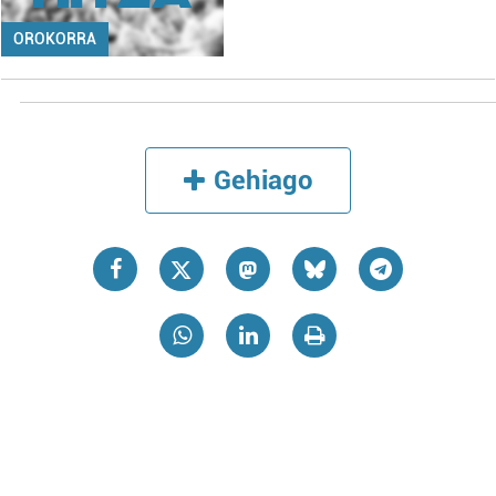
OROKORRA
Gehiago