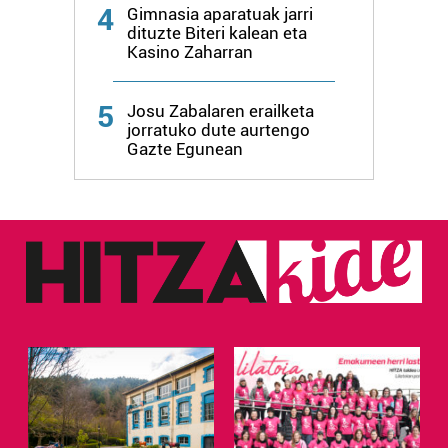
4
Gimnasia aparatuak jarri
dituzte Biteri kalean eta
Kasino Zaharran
5
Josu Zabalaren erailketa
jorratuko dute aurtengo
Gazte Egunean