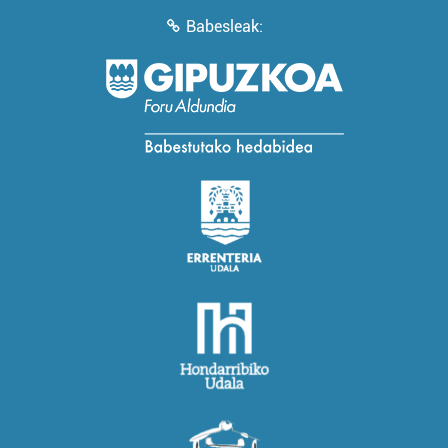
Babesleak: