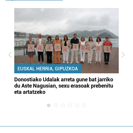
EUSKAL HERRIA, GIPUZKOA
Donostiako Udalak arreta gune bat jarriko
Ur
du Aste Nagusian, sexu erasoak prebenitu
es
eta artatzeko
lu