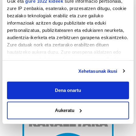
Guk eta
gure 1022 kideek
sure informacio pertsonala,
zure IP zenbakia, esaterako, prozesatzen ditugu, cookie
bezalako teknologiak erabiliz eta zure gailuko
informazioak azitzen dugu publizitate eta eduki
pertsonalizatua, publizitatearen eta edukiaren neurketa,
audientzia-ikerketa eta zerbitzuen garapena eskaintzeko.
Zure datuak nork eta zertarako erabiltzen dituen
hautatzeko aukera duzu. Zure onespena aldatzen edo
deuseztatzen ahal duzu edozein momentutan, Cookie
deklaraziotik edo Privacy triggerean klikatuz.
Xehetasunak ikusi
If you allow, we would also like to:
Collect information about your geographical
Dena onartu
location which can be accurate to within several
meters
Aukeratu
Identify your device by actively scanning it for
specific characteristics (fingerprinting)
Find out more about how your personal data is processed
and set your preferences in the
details section
.