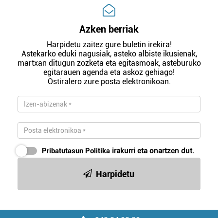
Azken berriak
Harpidetu zaitez gure buletin irekira!
Astekarko eduki nagusiak, asteko albiste ikusienak,
martxan ditugun zozketa eta egitasmoak, asteburuko
egitarauen agenda eta askoz gehiago!
Ostiralero zure posta elektronikoan.
Pribatutasun Politika
irakurri eta onartzen dut.
Harpidetu