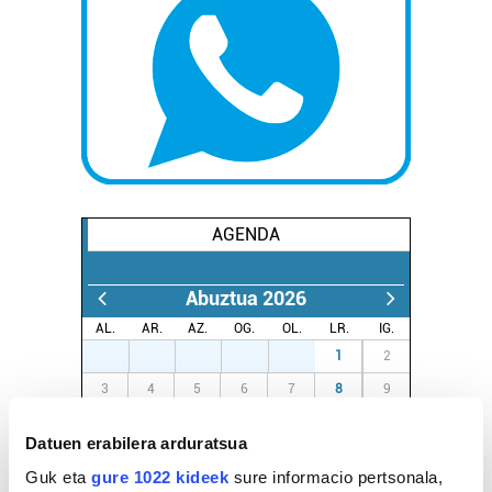
AGENDA
Abuztua 2026
AL.
AR.
AZ.
OG.
OL.
LR.
IG.
27
28
29
30
31
1
2
3
4
5
6
7
8
9
10
11
12
13
14
15
16
Datuen erabilera arduratsua
17
18
19
20
21
22
23
Guk eta
gure 1022 kideek
sure informacio pertsonala,
24
25
26
27
28
29
30