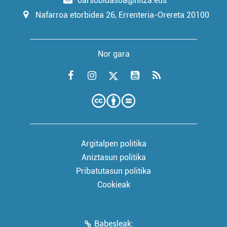
oarsobidasoa@hitza.eus
Nafarroa etorbidea 26, Errenteria-Orereta 20100
Nor gara
Argitalpen politika
Aniztasun politika
Pribatutasun politika
Cookieak
Babesleak: