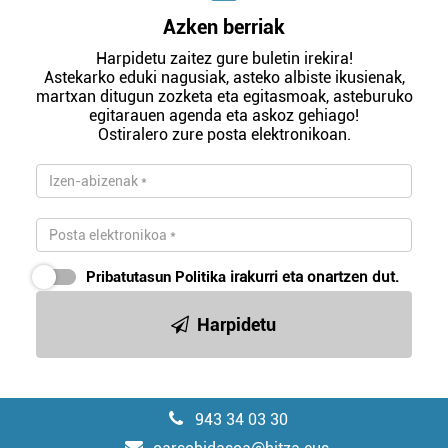
Azken berriak
Harpidetu zaitez gure buletin irekira!
Astekarko eduki nagusiak, asteko albiste ikusienak,
martxan ditugun zozketa eta egitasmoak, asteburuko
egitarauen agenda eta askoz gehiago!
Ostiralero zure posta elektronikoan.
Pribatutasun Politika
irakurri eta onartzen dut.
Harpidetu
943 34 03 30