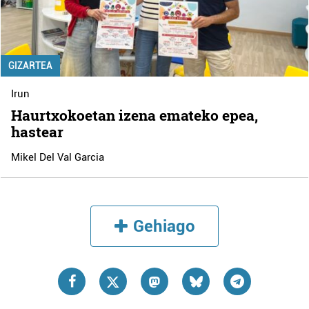
GIZARTEA
Irun
Haurtxokoetan izena emateko epea,
hastear
Mikel Del Val Garcia
Gehiago