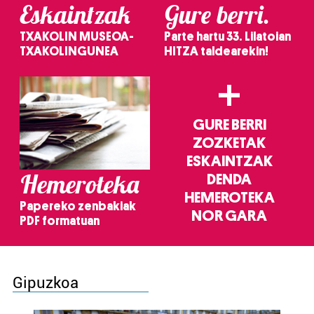
Eskaintzak
Gure berri.
TXAKOLIN MUSEOA-
Parte hartu 33. Lilatoian
TXAKOLINGUNEA
HITZA taldearekin!
+
GURE BERRI
ZOZKETAK
ESKAINTZAK
Hemeroteka
DENDA
HEMEROTEKA
Papereko zenbakiak
NOR GARA
PDF formatuan
Gipuzkoa