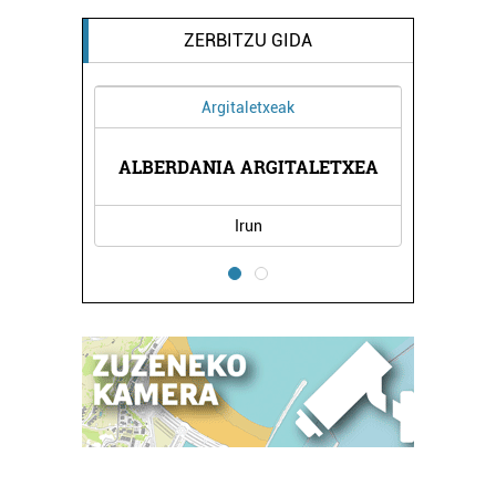
ZERBITZU GIDA
Argitaletxeak
NTINA
ALBERDANIA ARGITALETXEA
TXIR
Irun