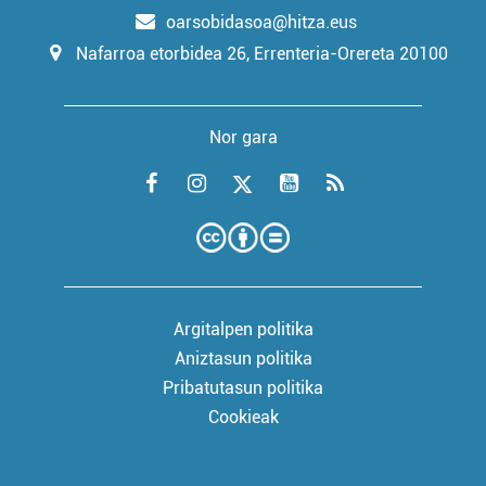
oarsobidasoa@hitza.eus
Nafarroa etorbidea 26, Errenteria-Orereta 20100
Nor gara
Argitalpen politika
Aniztasun politika
Pribatutasun politika
Cookieak