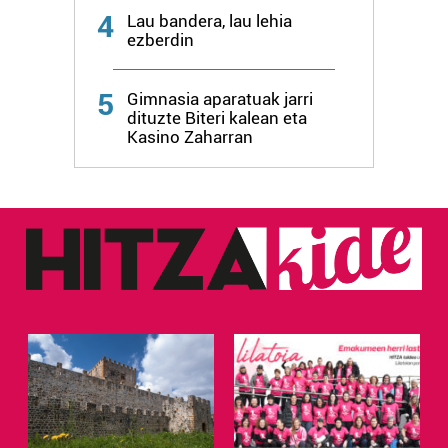
4
Lau bandera, lau lehia
ezberdin
Webgune honek cookie propioak eta hirugarrenen cookie-
fitxategiak erabiltzen ditu. Zure esperientzia eta
zerbitzuak hobetzeko asmoz, cookie teknologiaz
5
Gimnasia aparatuak jarri
baliatzen gara. Ohar hau onartuz gero, teknologia hori
dituzte Biteri kalean eta
Kasino Zaharran
erabiltzeko baimen esplizitua ematen diguzu.
Gehiago
irakurri