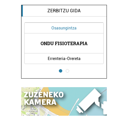
ZERBITZU GIDA
Osasungintza
ONDU FISIOTERAPIA
Errenteria-Orereta