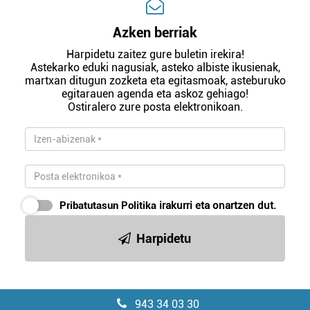
Azken berriak
Harpidetu zaitez gure buletin irekira!
Astekarko eduki nagusiak, asteko albiste ikusienak,
martxan ditugun zozketa eta egitasmoak, asteburuko
egitarauen agenda eta askoz gehiago!
Ostiralero zure posta elektronikoan.
Pribatutasun Politika
irakurri eta onartzen dut.
Harpidetu
943 34 03 30