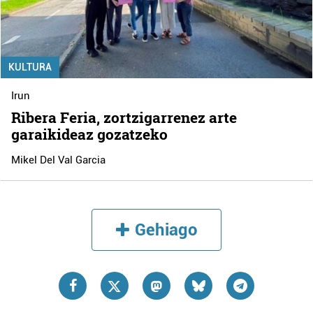
KULTURA
Irun
Ribera Feria, zortzigarrenez arte
garaikideaz gozatzeko
Mikel Del Val Garcia
Gehiago