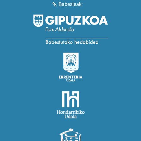
Babesleak: