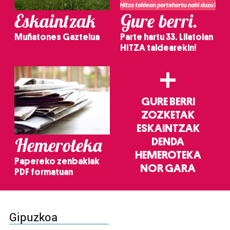
Eskaintzak
Gure berri.
Muñatones Gaztelua
Parte hartu 33. Lilatoian
HITZA taldearekin!
+
GURE BERRI
ZOZKETAK
ESKAINTZAK
Hemeroteka
DENDA
HEMEROTEKA
Papereko zenbakiak
NOR GARA
PDF formatuan
Gipuzkoa