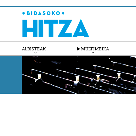
ALBISTEAK
MULTIMEDIA