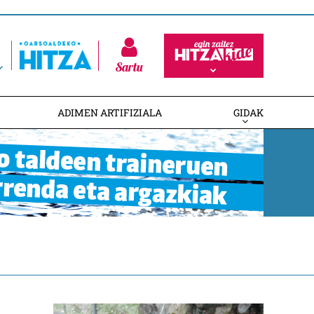
Sartu
ADIMEN ARTIFIZIALA
GIDAK