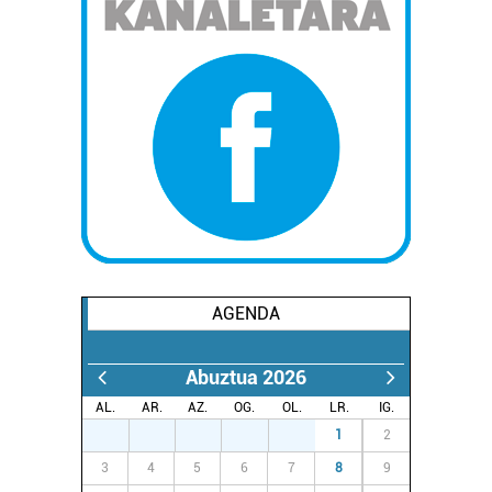
AGENDA
Abuztua 2026
AL.
AR.
AZ.
OG.
OL.
LR.
IG.
27
28
29
30
31
1
2
3
4
5
6
7
8
9