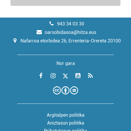
943 34 03 30
oarsobidasoa@hitza.eus
Nafarroa etorbidea 26, Errenteria-Orereta 20100
Nor gara
Argitalpen politika
Aniztasun politika
Pribatutasun politika