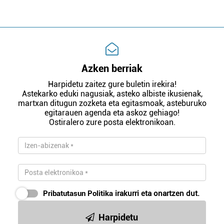
Azken berriak
Harpidetu zaitez gure buletin irekira!
Astekarko eduki nagusiak, asteko albiste ikusienak,
martxan ditugun zozketa eta egitasmoak, asteburuko
egitarauen agenda eta askoz gehiago!
Ostiralero zure posta elektronikoan.
Pribatutasun Politika
irakurri eta onartzen dut.
Harpidetu