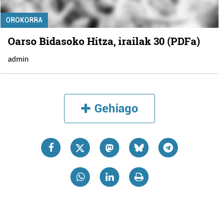
OROKORRA
Oarso Bidasoko Hitza, irailak 30 (PDFa)
admin
Gehiago