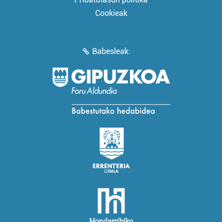
Cookieak
Babesleak: