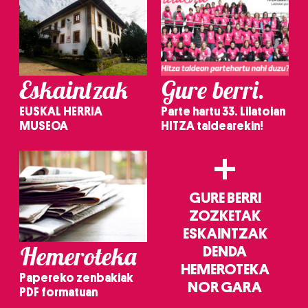
Eskaintzak
Gure berri.
EUSKAL HERRIA
Parte hartu 33. Lilatoian
MUSEOA
HITZA taldearekin!
+
GURE BERRI
ZOZKETAK
ESKAINTZAK
Hemeroteka
DENDA
HEMEROTEKA
Papereko zenbakiak
NOR GARA
PDF formatuan