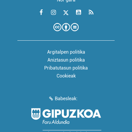
Argitalpen politika
Aniztasun politika
Pribatutasun politika
Cookieak
Babesleak: