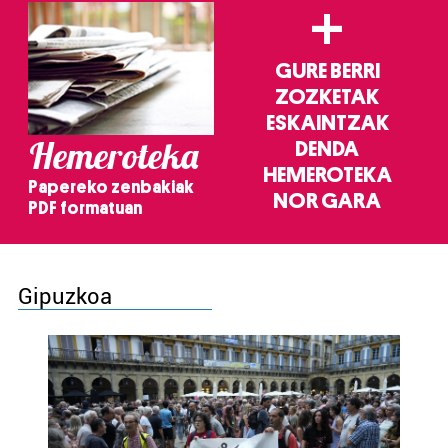
+
GURE BERRI
ZOZKETAK
ESKAINTZAK
Hemeroteka
DENDA
HEMEROTEKA
Papereko zenbakiak
NOR GARA
PDF formatuan
Gipuzkoa