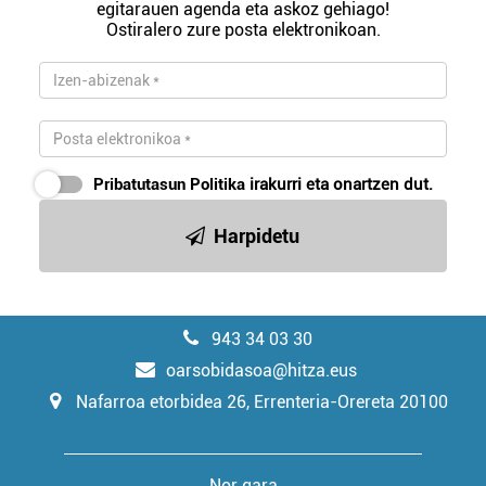
egitarauen agenda eta askoz gehiago!
Ostiralero zure posta elektronikoan.
Pribatutasun Politika
irakurri eta onartzen dut.
Harpidetu
943 34 03 30
oarsobidasoa@hitza.eus
Nafarroa etorbidea 26, Errenteria-Orereta 20100
Nor gara