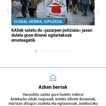
EUSKAL HERRIA, GIPUZKOA
KASek salatu du «jazarpen poliziala» jasan
Pa
dutela gose direnei ogitartekoak
da
emateagatik
«s
Azken berriak
Harpidetu zaitez gure buletin irekira!
Astekarko eduki nagusiak, asteko albiste ikusienak,
martxan ditugun zozketa eta egitasmoak, asteburuko