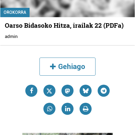
OROKORRA
Oarso Bidasoko Hitza, irailak 22 (PDFa)
admin
Gehiago