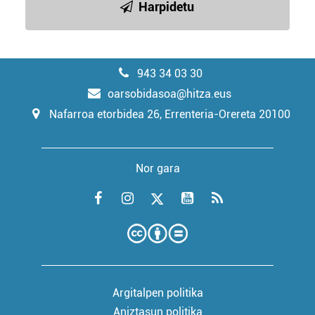
Harpidetu
943 34 03 30
oarsobidasoa@hitza.eus
Nafarroa etorbidea 26, Errenteria-Orereta 20100
Nor gara
Argitalpen politika
Aniztasun politika