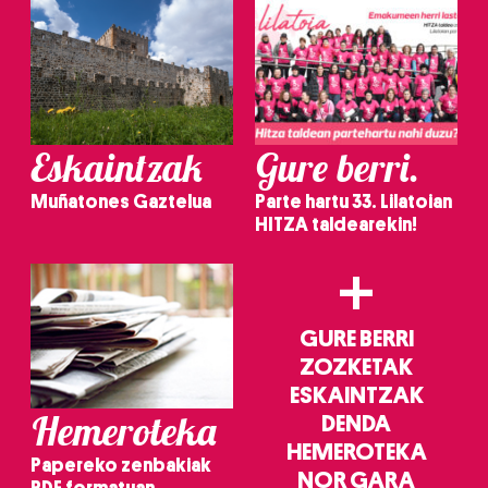
Eskaintzak
Gure berri.
Muñatones Gaztelua
Parte hartu 33. Lilatoian
HITZA taldearekin!
+
GURE BERRI
ZOZKETAK
ESKAINTZAK
Hemeroteka
DENDA
HEMEROTEKA
Papereko zenbakiak
NOR GARA