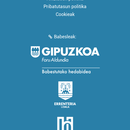
Pribatutasun politika
Cookieak
Babesleak: