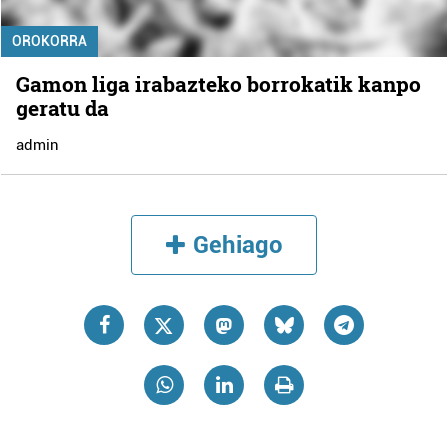
OROKORRA
Gamon liga irabazteko borrokatik kanpo
geratu da
admin
Gehiago