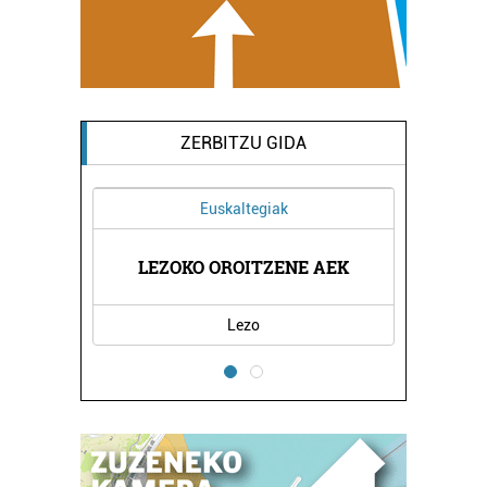
ZERBITZU GIDA
Euskaltegiak
IAK
LEZOKO OROITZENE AEK
FE
Lezo