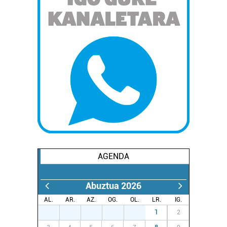
AGENDA
Abuztua 2026
AL.
AR.
AZ.
OG.
OL.
LR.
IG.
27
28
29
30
31
1
2