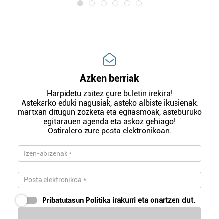
Azken berriak
Harpidetu zaitez gure buletin irekira!
Astekarko eduki nagusiak, asteko albiste ikusienak,
martxan ditugun zozketa eta egitasmoak, asteburuko
egitarauen agenda eta askoz gehiago!
Ostiralero zure posta elektronikoan.
Pribatutasun Politika
irakurri eta onartzen dut.