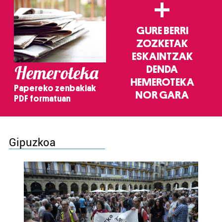
+
GURE BERRI
ZOZKETAK
ESKAINTZAK
Hemeroteka
DENDA
HEMEROTEKA
Papereko zenbakiak
NOR GARA
PDF formatuan
Gipuzkoa