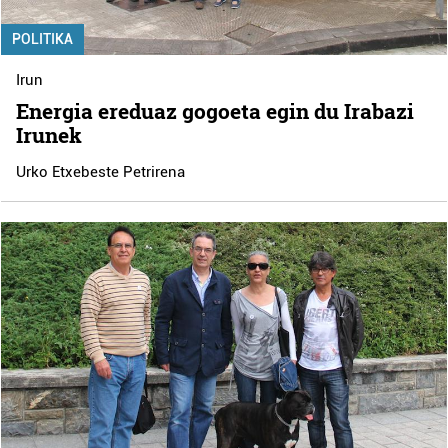
POLITIKA
Irun
Energia ereduaz gogoeta egin du Irabazi
Irunek
Urko Etxebeste Petrirena