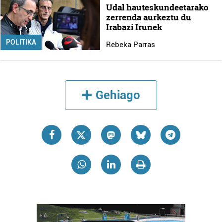
Udal hauteskundeetarako
zerrenda aurkeztu du
Irabazi Irunek
POLITIKA
Rebeka Parras
Gehiago