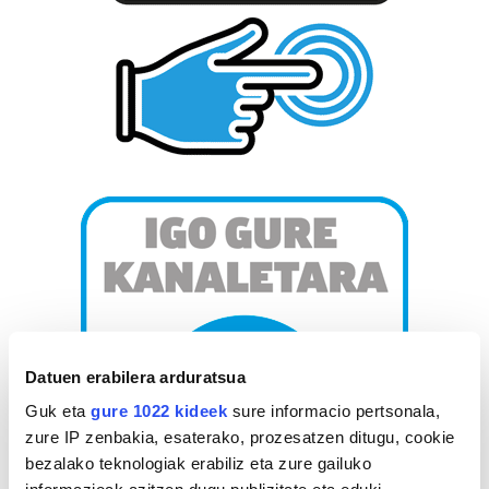
Datuen erabilera arduratsua
Guk eta
gure 1022 kideek
sure informacio pertsonala,
zure IP zenbakia, esaterako, prozesatzen ditugu, cookie
bezalako teknologiak erabiliz eta zure gailuko