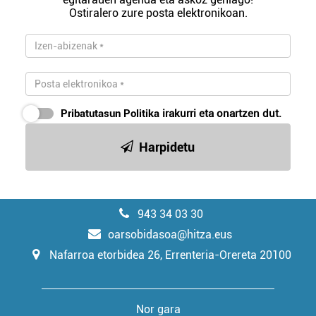
Ostiralero zure posta elektronikoan.
Pribatutasun Politika
irakurri eta onartzen dut.
Harpidetu
943 34 03 30
oarsobidasoa@hitza.eus
Nafarroa etorbidea 26, Errenteria-Orereta 20100
Nor gara