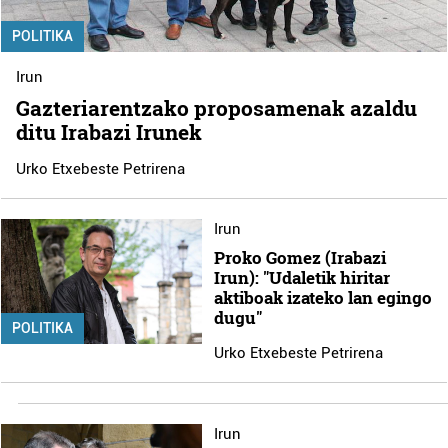
POLITIKA
Irun
Gazteriarentzako proposamenak azaldu
ditu Irabazi Irunek
Urko Etxebeste Petrirena
Irun
Proko Gomez (Irabazi
Irun): "Udaletik hiritar
aktiboak izateko lan egingo
dugu"
POLITIKA
Urko Etxebeste Petrirena
Irun