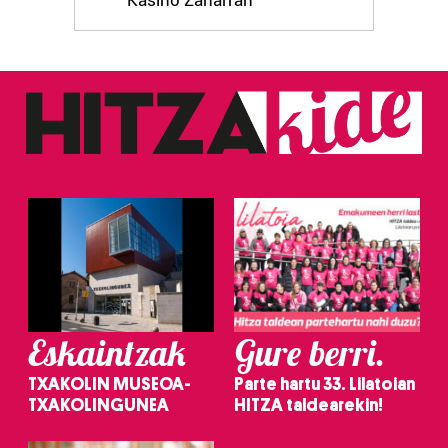
Kasino Zaharran
Eskaintzak
Gure berri.
TXAKOLIN MUSEOA-
Parte hartu 33. Lilatoian
TXAKOLINGUNEA
HITZA taldearekin!