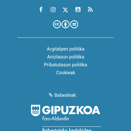
Argitalpen politika
Aniztasun politika
Pribatutasun politika
Cookieak
Babesleak: