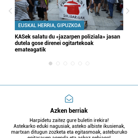
EUSKAL HERRIA, GIPUZKOA
KASek salatu du «jazarpen poliziala» jasan
Pa
dutela gose direnei ogitartekoak
da
emateagatik
«s
Azken berriak
Harpidetu zaitez gure buletin irekira!
Astekarko eduki nagusiak, asteko albiste ikusienak,
martxan ditugun zozketa eta egitasmoak, asteburuko
egitarauen agenda eta askoz gehiago!