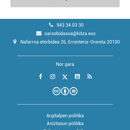
943 34 03 30
oarsobidasoa@hitza.eus
Nafarroa etorbidea 26, Errenteria-Orereta 20100
Nor gara
Argitalpen politika
Aniztasun politika