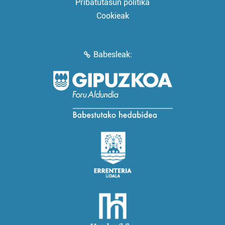
Pribatutasun politika
Cookieak
Babesleak: