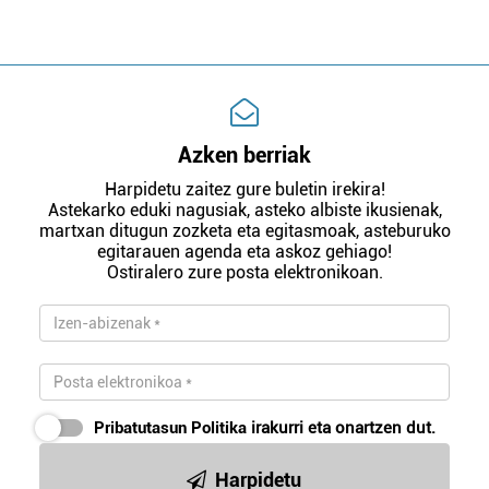
Azken berriak
Harpidetu zaitez gure buletin irekira!
Astekarko eduki nagusiak, asteko albiste ikusienak,
martxan ditugun zozketa eta egitasmoak, asteburuko
egitarauen agenda eta askoz gehiago!
Ostiralero zure posta elektronikoan.
Pribatutasun Politika
irakurri eta onartzen dut.
Harpidetu