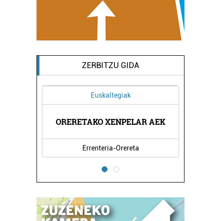
ZERBITZU GIDA
Euskaltegiak
EGIA
ORERETAKO XENPELAR AEK
KAT
Errenteria-Orereta