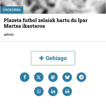
OROKORRA
Plazeta futbol zelaiak hartu du Ipar
Martxa ikastaroa
admin
Gehiago