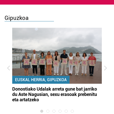
Gipuzkoa
EUSKAL HERRIA, GIPUZKOA
Donostiako Udalak arreta gune bat jarriko
Ur
du Aste Nagusian, sexu erasoak prebenitu
es
eta artatzeko
lu