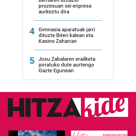
erabiltzen dituen hauta dezakezu.
prozesuan sei enpresa
aurkeztu dira
Bazkide batzuek ez dizute baimenik eskatzen, eta beren
interes komertzial legitimoetan babesten dira. Ikusi gure
4
Gimnasia aparatuak jarri
bazkideen zerrenda, beren ustez zein helburutarako
dituzte Biteri kalean eta
duten interes legitimoa eta horren aurka nola egin
Kasino Zaharran
dezakezun ikusteko.
5
Josu Zabalaren erailketa
Lortu zure datu pertsonalak prozesatzeko moduari
jorratuko dute aurtengo
buruzko informazio gehiago eta ezarri zure lehentasunak
Gazte Egunean
datuen atalean. Edozein unetan alda edo ken dezakezu
zure baimena Cookieen adierazpenean.
Webgune honek cookie propioak eta hirugarrenen cookie-
fitxategiak erabiltzen ditu. Zure esperientzia eta
zerbitzuak hobetzeko asmoz, cookie teknologiaz
baliatzen gara. Ohar hau onartuz gero, teknologia hori
erabiltzeko baimen esplizitua ematen diguzu.
Gehiago
irakurri