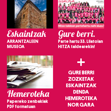
Eskaintzak
Gure berri.
ARRANTZALEEN
Parte hartu 33. Lilatoian
MUSEOA
HITZA taldearekin!
+
GURE BERRI
ZOZKETAK
ESKAINTZAK
Hemeroteka
DENDA
HEMEROTEKA
Papereko zenbakiak
NOR GARA
PDF formatuan