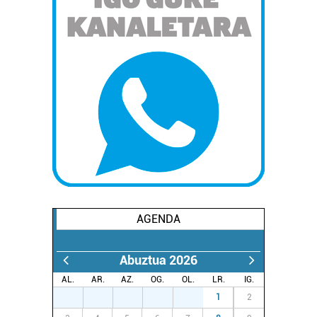
AGENDA
Abuztua 2026
AL.
AR.
AZ.
OG.
OL.
LR.
IG.
27
28
29
30
31
1
2