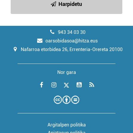
Harpidetu
943 34 03 30
oarsobidasoa@hitza.eus
Nafarroa etorbidea 26, Errenteria-Orereta 20100
Nor gara
Argitalpen politika
Aniztasun politika