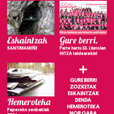
Eskaintzak
Gure berri.
SANTIMAMIÑE
Parte hartu 33. Lilatoian
HITZA taldearekin!
+
GURE BERRI
ZOZKETAK
ESKAINTZAK
Hemeroteka
DENDA
HEMEROTEKA
Papereko zenbakiak
NOR GARA