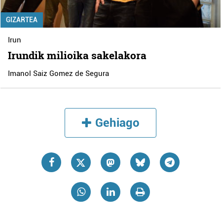
GIZARTEA
Irun
Irundik milioika sakelakora
Imanol Saiz Gomez de Segura
Gehiago