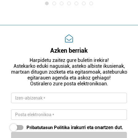
Azken berriak
Harpidetu zaitez gure buletin irekira!
Astekarko eduki nagusiak, asteko albiste ikusienak,
martxan ditugun zozketa eta egitasmoak, asteburuko
egitarauen agenda eta askoz gehiago!
Ostiralero zure posta elektronikoan.
Pribatutasun Politika
irakurri eta onartzen dut.