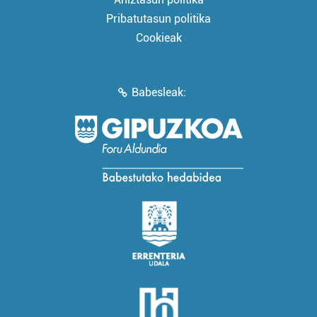
Pribatutasun politika
Cookieak
Babesleak: