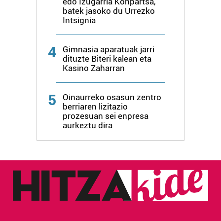
edo Izugarria Konpartsa,
erabiltzen dituen hauta dezakezu.
batek jasoko du Urrezko
Intsignia
Bazkide batzuek ez dizute baimenik eskatzen, eta beren
interes komertzial legitimoetan babesten dira. Ikusi gure
4
Gimnasia aparatuak jarri
bazkideen zerrenda, beren ustez zein helburutarako
dituzte Biteri kalean eta
duten interes legitimoa eta horren aurka nola egin
Kasino Zaharran
dezakezun ikusteko.
5
Oinaurreko osasun zentro
Lortu zure datu pertsonalak prozesatzeko moduari
berriaren lizitazio
buruzko informazio gehiago eta ezarri zure lehentasunak
prozesuan sei enpresa
aurkeztu dira
datuen atalean. Edozein unetan alda edo ken dezakezu
zure baimena Cookieen adierazpenean.
Webgune honek cookie propioak eta hirugarrenen cookie-
fitxategiak erabiltzen ditu. Zure esperientzia eta
zerbitzuak hobetzeko asmoz, cookie teknologiaz
baliatzen gara. Ohar hau onartuz gero, teknologia hori
erabiltzeko baimen esplizitua ematen diguzu.
Gehiago
irakurri