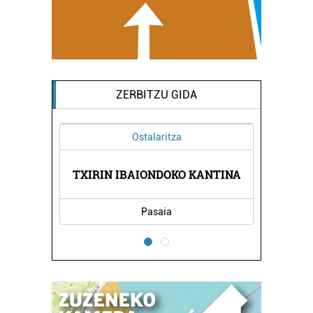
ZERBITZU GIDA
Ostalaritza
A
TXIRIN IBAIONDOKO KANTINA
Pasaia