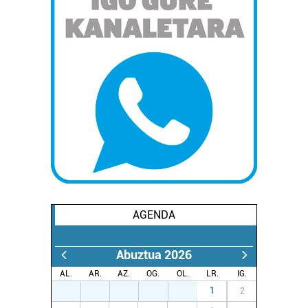
AGENDA
Abuztua 2026
AL.
AR.
AZ.
OG.
OL.
LR.
IG.
27
28
29
30
31
1
2