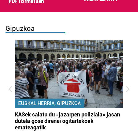
PDF formatuan
Gipuzkoa
EUSKAL HERRIA, GIPUZKOA
KASek salatu du «jazarpen poliziala» jasan
Pa
dutela gose direnei ogitartekoak
da
emateagatik
«s