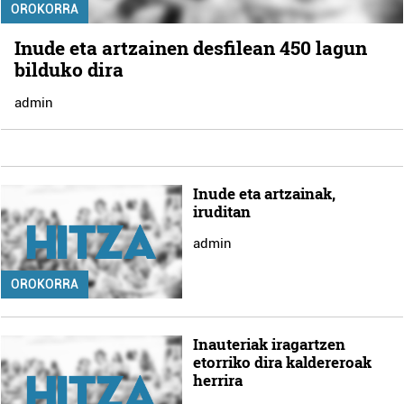
OROKORRA
Inude eta artzainen desfilean 450 lagun
bilduko dira
admin
Inude eta artzainak,
iruditan
admin
OROKORRA
Inauteriak iragartzen
etorriko dira kaldereroak
herrira