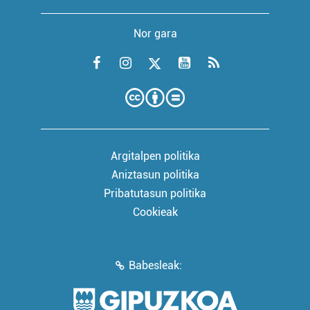
Nor gara
Argitalpen politika
Aniztasun politika
Pribatutasun politika
Cookieak
Babesleak: