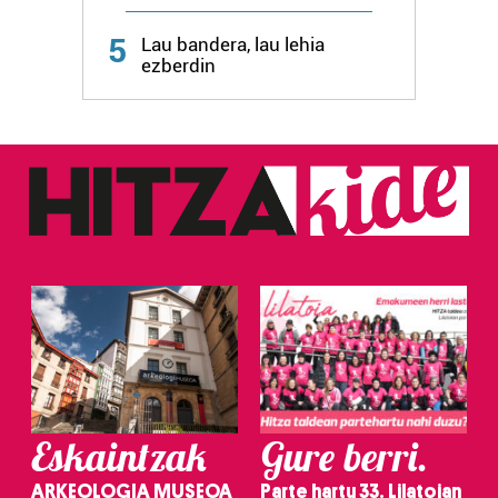
5
Lau bandera, lau lehia
ezberdin
Eskaintzak
Gure berri.
ARKEOLOGIA MUSEOA
Parte hartu 33. Lilatoian