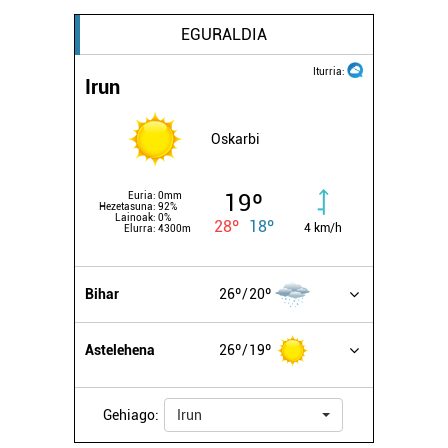
EGURALDIA
Iturria:
Irun
Oskarbi
19º
Euria:
0mm
Hezetasuna:
92%
Lainoak:
0%
28º
18º
4 km/h
Elurra:
4300m
Bihar
26º
20º
Astelehena
26º
19º
Gehiago:
Irun