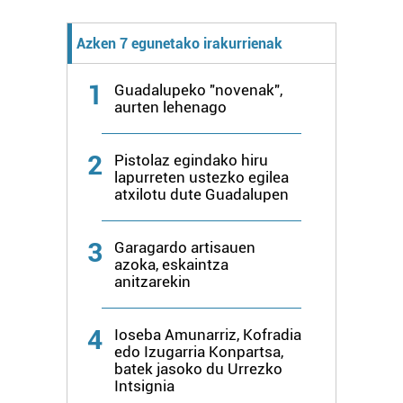
Azken 7 egunetako irakurrienak
1
Guadalupeko "novenak",
aurten lehenago
2
Pistolaz egindako hiru
lapurreten ustezko egilea
atxilotu dute Guadalupen
3
Garagardo artisauen
azoka, eskaintza
anitzarekin
4
Ioseba Amunarriz, Kofradia
edo Izugarria Konpartsa,
batek jasoko du Urrezko
Intsignia