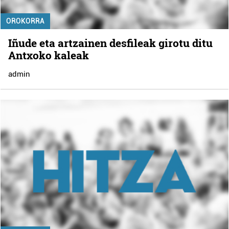
OROKORRA
Iñude eta artzainen desfileak girotu ditu
Antxoko kaleak
admin