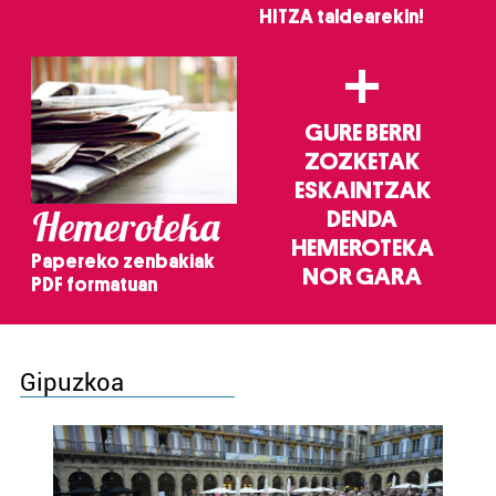
HITZA taldearekin!
+
GURE BERRI
ZOZKETAK
ESKAINTZAK
Hemeroteka
DENDA
HEMEROTEKA
Papereko zenbakiak
NOR GARA
PDF formatuan
Gipuzkoa