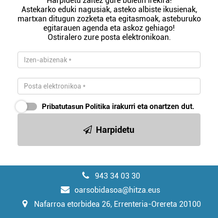
Harpidetu zaitez gure buletin irekira!
Astekarko eduki nagusiak, asteko albiste ikusienak,
martxan ditugun zozketa eta egitasmoak, asteburuko
egitarauen agenda eta askoz gehiago!
Ostiralero zure posta elektronikoan.
Pribatutasun Politika
irakurri eta onartzen dut.
Harpidetu
943 34 03 30
oarsobidasoa@hitza.eus
Nafarroa etorbidea 26, Errenteria-Orereta 20100