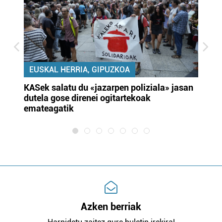
EUSKAL HERRIA, GIPUZKOA
KASek salatu du «jazarpen poliziala» jasan
Pa
dutela gose direnei ogitartekoak
da
emateagatik
«s
Azken berriak