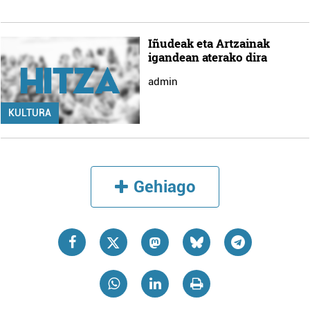
Iñudeak eta Artzainak
igandean aterako dira
admin
KULTURA
Gehiago