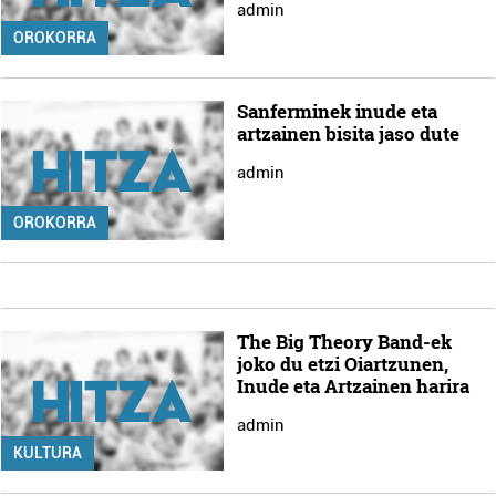
admin
OROKORRA
Sanferminek inude eta
artzainen bisita jaso dute
admin
OROKORRA
The Big Theory Band-ek
joko du etzi Oiartzunen,
Inude eta Artzainen harira
admin
KULTURA