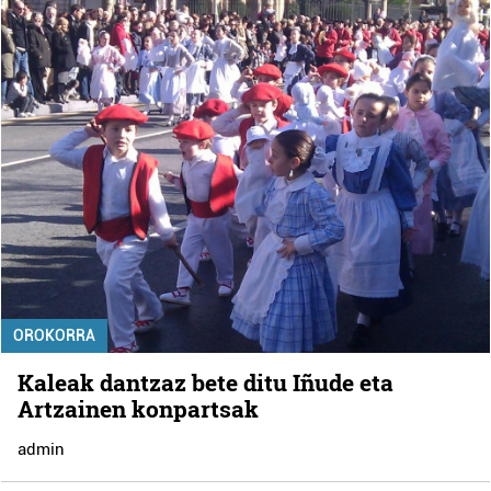
OROKORRA
Kaleak dantzaz bete ditu Iñude eta
Artzainen konpartsak
admin