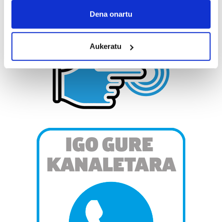
Collect information about your geographical
Dena onartu
location which can be accurate to within several
meters
Aukeratu
Identify your device by actively scanning it for
specific characteristics (fingerprinting)
Find out more about how your personal data is processed
and set your preferences in the
details section
.
Guk eta gure bazkideek zure datu pertsonalak
prozesatzen ditugu, zure IP zenbakia, besteak beste,
teknologia erabiliz, cookieak adibidez, iragarki eta eduki
pertsonalizatuak eskaintzeko, iragarkiak eta edukia
neurtzeko, jendeari buruzko informazioa biltzeko eta
produktuak garatzeko. Zure datuak nork eta zertarako
erabiltzen dituen hauta dezakezu.
Bazkide batzuek ez dizute baimenik eskatzen, eta beren
interes komertzial legitimoetan babesten dira. Ikusi gure