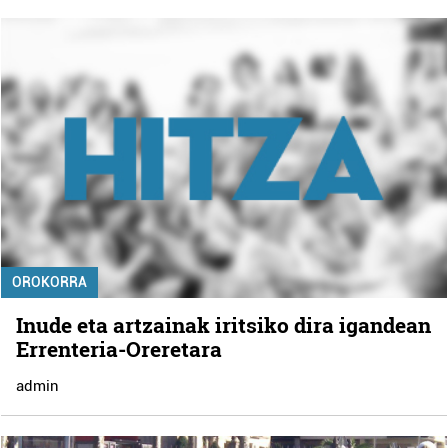
OROKORRA
Inude eta artzainak iritsiko dira igandean
Errenteria-Oreretara
admin