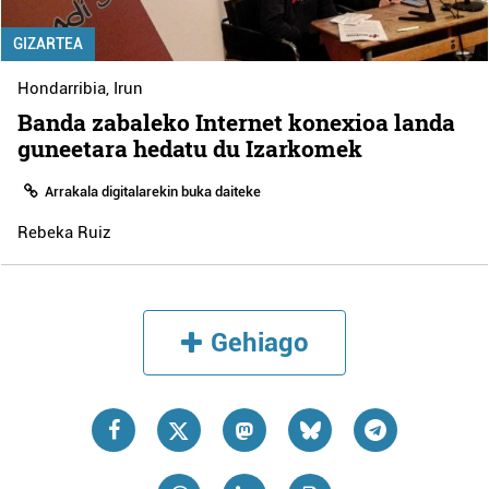
GIZARTEA
Hondarribia
,
Irun
Banda zabaleko Internet konexioa landa
guneetara hedatu du Izarkomek
Arrakala digitalarekin buka daiteke
Rebeka Ruiz
Gehiago