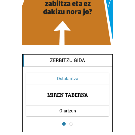
ZERBITZU GIDA
Ostalaritza
K
MIREN TABERNA
Oiartzun