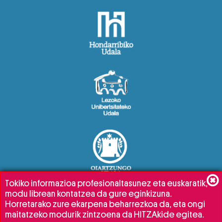
Tokiko informazioa profesionaltasunez eta euskaratik,
modu librean kontatzea da gure eginkizuna.
Horretarako zure ekarpena beharrezkoa da, eta ongi
maitatzeko modurik zintzoena da HITZAkide egitea.