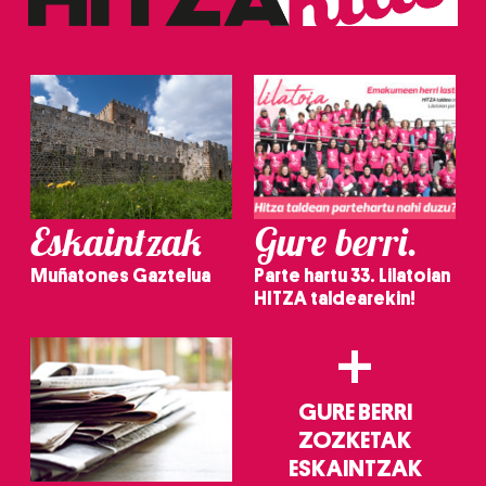
erabiltzeko baimen esplizitua ematen diguzu.
Gehiago
irakurri
Eskaintzak
Gure berri.
Muñatones Gaztelua
Parte hartu 33. Lilatoian
HITZA taldearekin!
+
GURE BERRI
ZOZKETAK
ESKAINTZAK