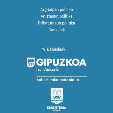
Argitalpen politika
Aniztasun politika
Pribatutasun politika
Cookieak
Babesleak: