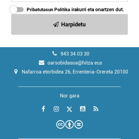
Pribatutasun Politika
irakurri eta onartzen dut.
Harpidetu
943 34 03 30
oarsobidasoa@hitza.eus
Nafarroa etorbidea 26, Errenteria-Orereta 20100
Nor gara