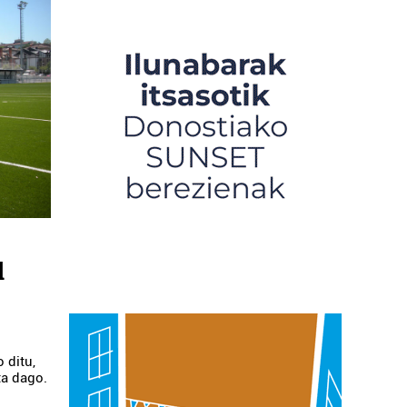
l
 ditu,
ta dago.