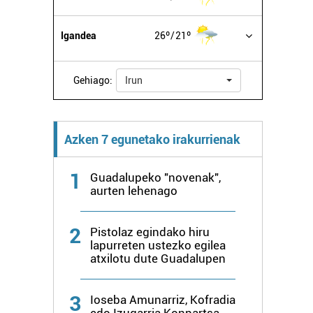
Igandea
26º
21º
Gehiago:
Irun
Azken 7 egunetako irakurrienak
1
Guadalupeko "novenak",
aurten lehenago
2
Pistolaz egindako hiru
lapurreten ustezko egilea
atxilotu dute Guadalupen
3
Ioseba Amunarriz, Kofradia