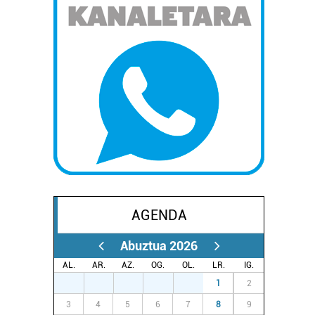
AGENDA
Abuztua 2026
AL.
AR.
AZ.
OG.
OL.
LR.
IG.
27
28
29
30
31
1
2
3
4
5
6
7
8
9