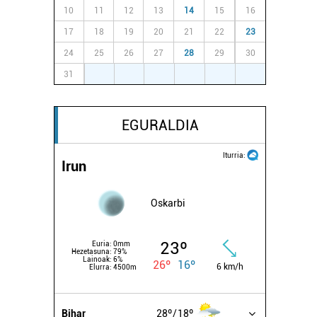
10
11
12
13
14
15
16
17
18
19
20
21
22
23
24
25
26
27
28
29
30
31
1
2
3
4
5
6
EGURALDIA
Iturria:
Irun
Oskarbi
23º
Euria:
0mm
Hezetasuna:
79%
Lainoak:
6%
26º
16º
6 km/h
Elurra:
4500m
Bihar
28º
18º