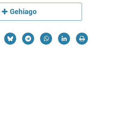
Gehiago
Ikastetxeak
Belar dendak
RISTOBAL GAMON
BELARRAK EKODE
IKASTETXEA
Errenteria-Orereta
Irun