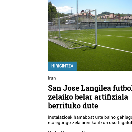
HIRIGINTZA
Irun
San Jose Langilea futbo
zelaiko belar artifiziala
berrituko dute
Instalazioak hamabost urte baino gehiago
eta egungo zelaiaren kautxua oso higatu