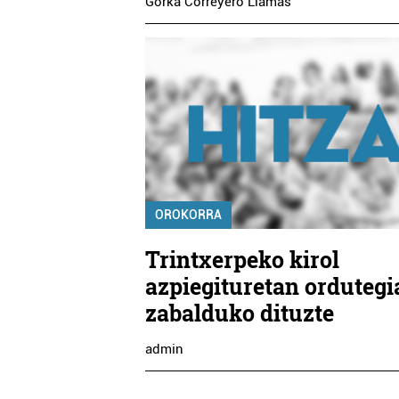
Gorka Correyero Llamas
OROKORRA
Trintxerpeko kirol
azpiegituretan ordutegi
zabalduko dituzte
admin