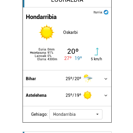
Iturria:
Hondarribia
Oskarbi
20º
Euria:
0mm
Hezetasuna:
91%
Lainoak:
0%
27º
19º
5 km/h
Elurra:
4300m
Bihar
25º
20º
Astelehena
25º
19º
Gehiago:
Hondarribia