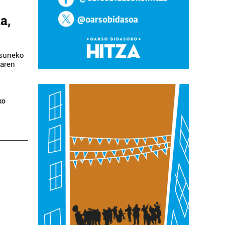
a,
asuneko
laren
ko