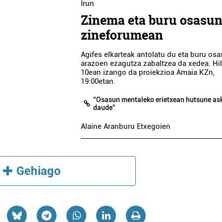
Irun
Zinema eta buru osasun
zineforumean
Agifes elkarteak antolatu du eta buru os
arazoen ezagutza zabaltzea da xedea. Hi
10ean izango da proiekzioa Amaia KZn,
19:00etan.
“Osasun mentaleko erietxean hutsune as
daude”
Alaine Aranburu Etxegoien
Gehiago