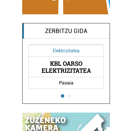
ZERBITZU GIDA
Elektrizitatea
KBL OARSO
RNA
A
ELEKTRIZITATEA
Pasaia