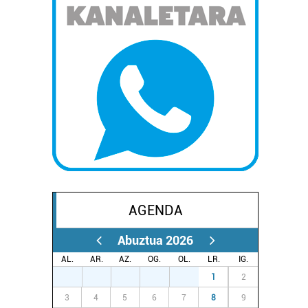
AGENDA
Abuztua 2026
AL.
AR.
AZ.
OG.
OL.
LR.
IG.
27
28
29
30
31
1
2
3
4
5
6
7
8
9