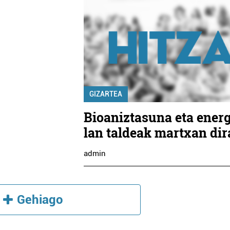
GIZARTEA
Bioaniztasuna eta energ
lan taldeak martxan dir
admin
Gehiago