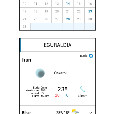
10
11
12
13
14
15
16
17
18
19
20
21
22
23
24
25
26
27
28
29
30
31
1
2
3
4
5
6
EGURALDIA
Iturria:
Irun
Oskarbi
23º
Euria:
0mm
Hezetasuna:
79%
Lainoak:
6%
26º
16º
6 km/h
Elurra:
4500m
Bihar
28º
18º