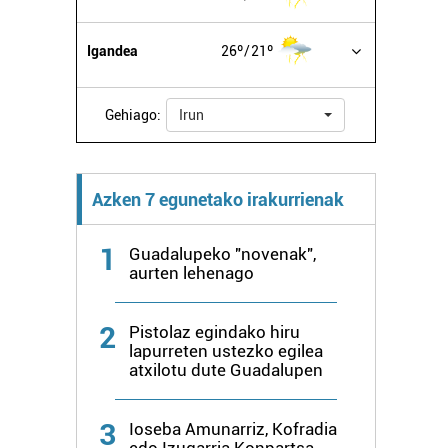
Igandea
26º
21º
Gehiago:
Irun
Azken 7 egunetako irakurrienak
1
Guadalupeko "novenak",
aurten lehenago
2
Pistolaz egindako hiru
lapurreten ustezko egilea
atxilotu dute Guadalupen
3
Ioseba Amunarriz, Kofradia