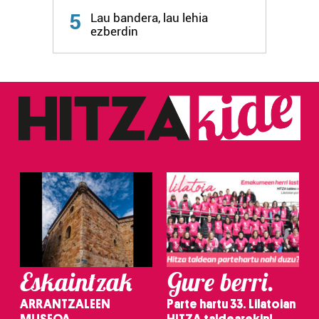
5
Lau bandera, lau lehia
ezberdin
Eskaintzak
Gure berri.
ARRANTZALEEN
Parte hartu 33. Lilatoian