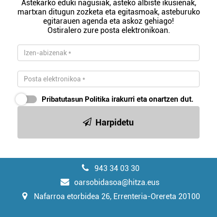
Astekarko eduki nagusiak, asteko albiste ikusienak,
martxan ditugun zozketa eta egitasmoak, asteburuko
egitarauen agenda eta askoz gehiago!
Ostiralero zure posta elektronikoan.
Pribatutasun Politika
irakurri eta onartzen dut.
Harpidetu
943 34 03 30
oarsobidasoa@hitza.eus
Nafarroa etorbidea 26, Errenteria-Orereta 20100