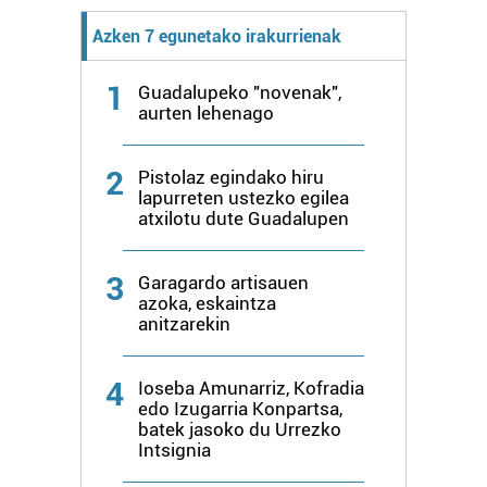
fitxategiak erabiltzen ditu. Zure esperientzia eta
Azken 7 egunetako irakurrienak
zerbitzuak hobetzeko asmoz, cookie teknologiaz
baliatzen gara. Ohar hau onartuz gero, teknologia hori
1
Guadalupeko "novenak",
erabiltzeko baimen esplizitua ematen diguzu.
Gehiago
aurten lehenago
irakurri
2
Pistolaz egindako hiru
lapurreten ustezko egilea
atxilotu dute Guadalupen
3
Garagardo artisauen
azoka, eskaintza
anitzarekin
4
Ioseba Amunarriz, Kofradia
edo Izugarria Konpartsa,
batek jasoko du Urrezko
Intsignia