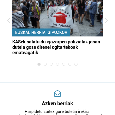
EUSKAL HERRIA, GIPUZKOA
KASek salatu du «jazarpen poliziala» jasan
Pa
dutela gose direnei ogitartekoak
da
emateagatik
«s
Azken berriak
Harpidetu zaitez gure buletin irekira!