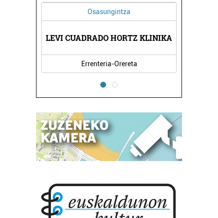
Osasungintza
Estetika
CUADRADO HORTZ KLINIKA
ITZIAR EDERGINT
Errenteria-Orereta
Oiartzun