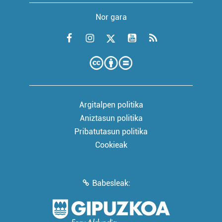
Nor gara
Argitalpen politika
Aniztasun politika
Pribatutasun politika
Cookieak
Babesleak: