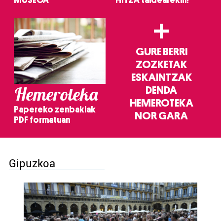
MUSEOA
HITZA taldearekin!
+
GURE BERRI
ZOZKETAK
ESKAINTZAK
Hemeroteka
DENDA
HEMEROTEKA
Papereko zenbakiak
NOR GARA
PDF formatuan
Gipuzkoa