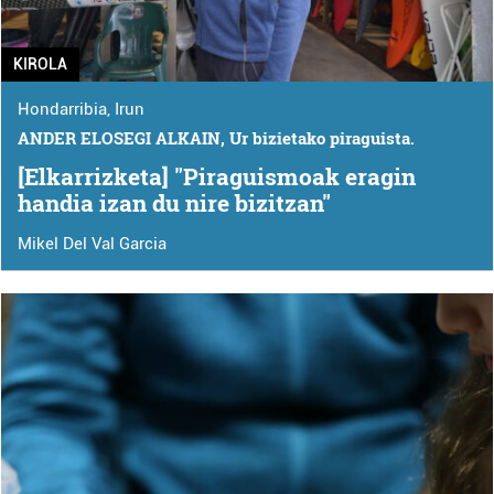
KIROLA
Hondarribia
,
Irun
ANDER ELOSEGI ALKAIN, Ur bizietako piraguista.
[Elkarrizketa] "Piraguismoak eragin
handia izan du nire bizitzan"
Mikel Del Val Garcia