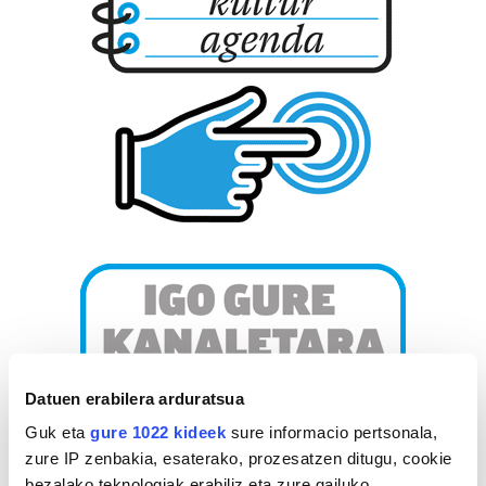
Datuen erabilera arduratsua
Guk eta
gure 1022 kideek
sure informacio pertsonala,
zure IP zenbakia, esaterako, prozesatzen ditugu, cookie
bezalako teknologiak erabiliz eta zure gailuko