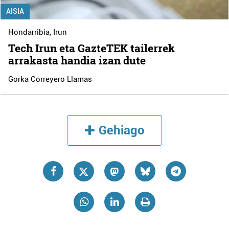
AISIA
Hondarribia
,
Irun
Tech Irun eta GazteTEK tailerrek
arrakasta handia izan dute
Gorka Correyero Llamas
Gehiago