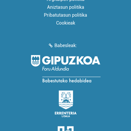
Aniztasun politika
Pribatutasun politika
Cookieak
Babesleak: