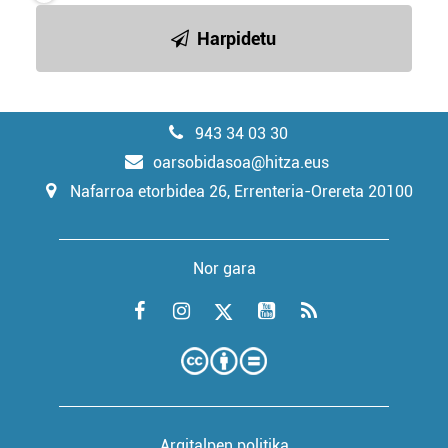
Harpidetu
943 34 03 30
oarsobidasoa@hitza.eus
Nafarroa etorbidea 26, Errenteria-Orereta 20100
Nor gara
Argitalpen politika