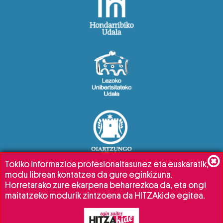
Tokiko informazioa profesionaltasunez eta euskaratik,
modu librean kontatzea da gure eginkizuna.
Horretarako zure ekarpena beharrezkoa da, eta ongi
maitatzeko modurik zintzoena da HITZAkide egitea.