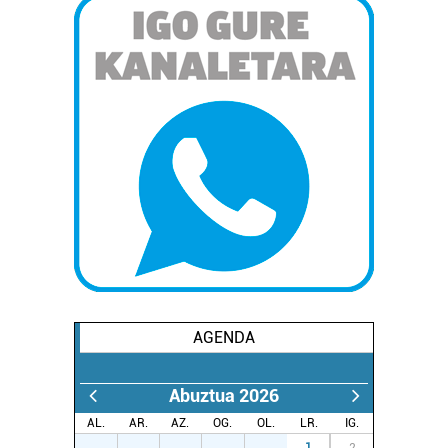
AGENDA
Abuztua 2026
AL.
AR.
AZ.
OG.
OL.
LR.
IG.