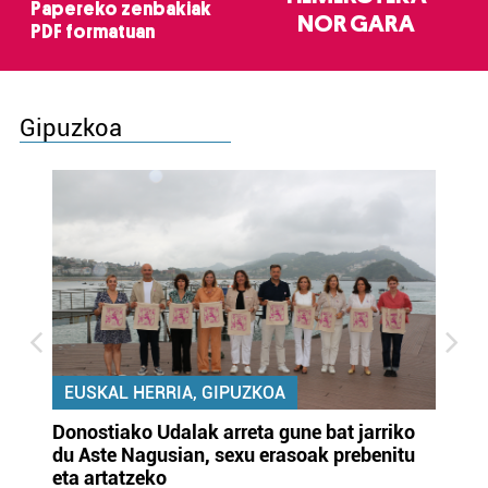
Papereko zenbakiak
NOR GARA
PDF formatuan
Gipuzkoa
EUSKAL HERRIA, GIPUZKOA
Donostiako Udalak arreta gune bat jarriko
Ur
du Aste Nagusian, sexu erasoak prebenitu
es
eta artatzeko
lu