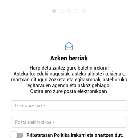
Azken berriak
Harpidetu zaitez gure buletin irekira!
Astekarko eduki nagusiak, asteko albiste ikusienak,
martxan ditugun zozketa eta egitasmoak, asteburuko
egitarauen agenda eta askoz gehiago!
Ostiralero zure posta elektronikoan.
Pribatutasun Politika
irakurri eta onartzen dut.