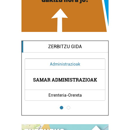
ZERBITZU GIDA
Administrazioak
IA
SAMAR ADMINISTRAZIOAK
M
Errenteria-Orereta