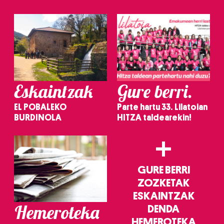
irakurri
Eskaintzak
Gure berri.
EL POBALEKO
Parte hartu 33. Lilatoian
BURDINOLA
HITZA taldearekin!
+
GURE BERRI
ZOZKETAK
ESKAINTZAK
Hemeroteka
DENDA
HEMEROTEKA