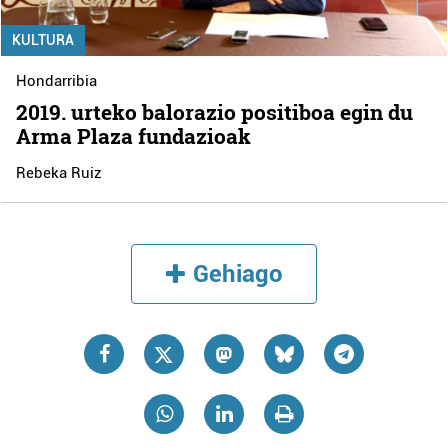
KULTURA
Hondarribia
2019. urteko balorazio positiboa egin du
Arma Plaza fundazioak
Rebeka Ruiz
Gehiago