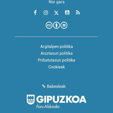
Nor gara
Argitalpen politika
Aniztasun politika
Pribatutasun politika
Cookieak
Babesleak: