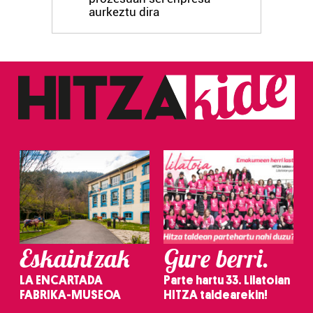
aurkeztu dira
Eskaintzak
Gure berri.
LA ENCARTADA
Parte hartu 33. Lilatoian
FABRIKA-MUSEOA
HITZA taldearekin!