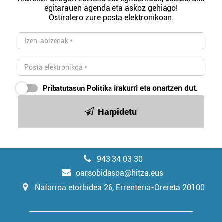
egitarauen agenda eta askoz gehiago!
Ostiralero zure posta elektronikoan.
Pribatutasun Politika
irakurri eta onartzen dut.
Harpidetu
943 34 03 30
oarsobidasoa@hitza.eus
Nafarroa etorbidea 26, Errenteria-Orereta 20100