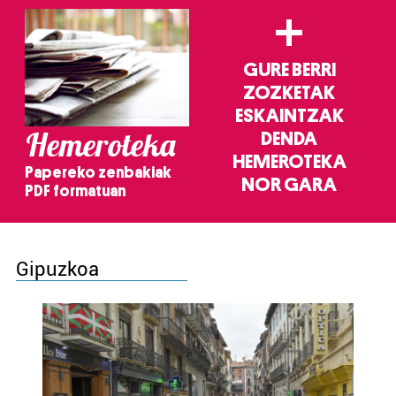
+
GURE BERRI
ZOZKETAK
ESKAINTZAK
Hemeroteka
DENDA
HEMEROTEKA
Papereko zenbakiak
NOR GARA
PDF formatuan
Gipuzkoa