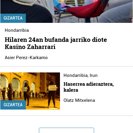
GIZARTEA
Hondarribia
Hilaren 24an bufanda jarriko diote
Kasino Zaharrari
Asier Perez-Karkamo
Hondarribia
,
Irun
Haserrea adieraztera,
kalera
Olatz Mitxelena
GIZARTEA