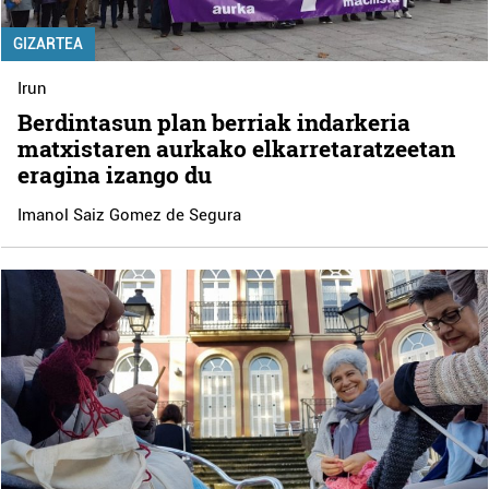
GIZARTEA
Irun
Berdintasun plan berriak indarkeria
matxistaren aurkako elkarretaratzeetan
eragina izango du
Imanol Saiz Gomez de Segura