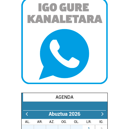
AGENDA
Abuztua 2026
AL.
AR.
AZ.
OG.
OL.
LR.
IG.