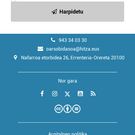
Harpidetu
943 34 03 30
oarsobidasoa@hitza.eus
Nafarroa etorbidea 26, Errenteria-Orereta 20100
Nor gara
Argitalpen politika