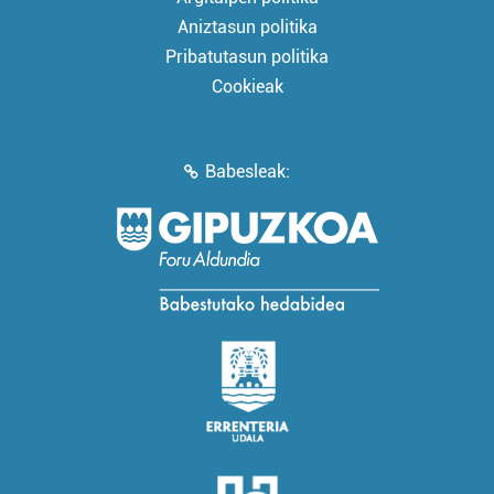
Aniztasun politika
Pribatutasun politika
Cookieak
Babesleak: