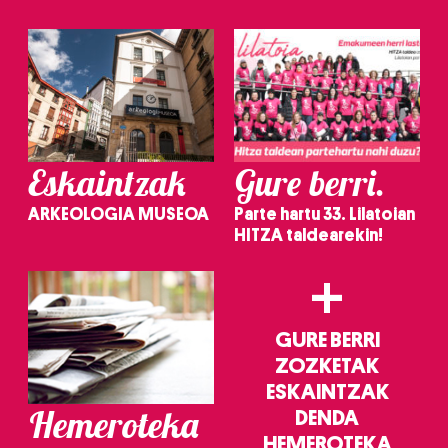
irakurri
Eskaintzak
Gure berri.
ARKEOLOGIA MUSEOA
Parte hartu 33. Lilatoian
HITZA taldearekin!
+
GURE BERRI
ZOZKETAK
ESKAINTZAK
Hemeroteka
DENDA
HEMEROTEKA