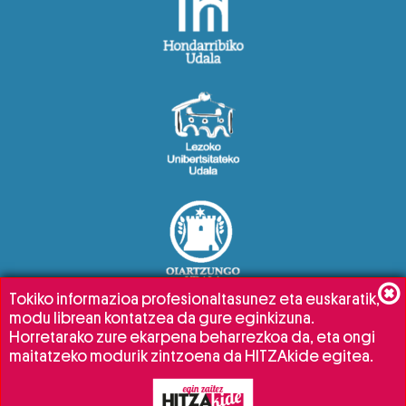
Tokiko informazioa profesionaltasunez eta euskaratik,
modu librean kontatzea da gure eginkizuna.
Horretarako zure ekarpena beharrezkoa da, eta ongi
maitatzeko modurik zintzoena da HITZAkide egitea.