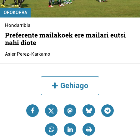
OROKORRA
Hondarribia
Preferente mailakoek ere mailari eutsi
nahi diote
Asier Perez-Karkamo
Gehiago