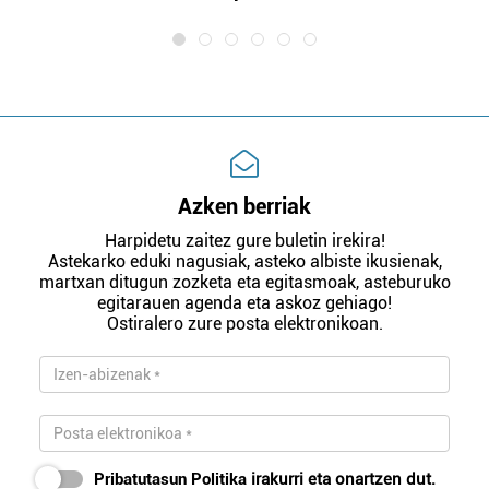
Azken berriak
Harpidetu zaitez gure buletin irekira!
Astekarko eduki nagusiak, asteko albiste ikusienak,
martxan ditugun zozketa eta egitasmoak, asteburuko
egitarauen agenda eta askoz gehiago!
Ostiralero zure posta elektronikoan.
Pribatutasun Politika
irakurri eta onartzen dut.