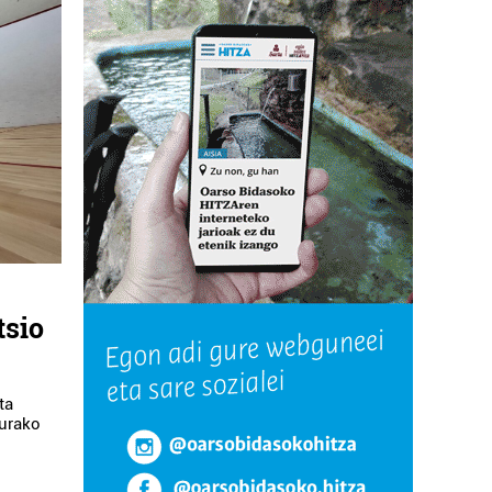
tsio
ta
rurako