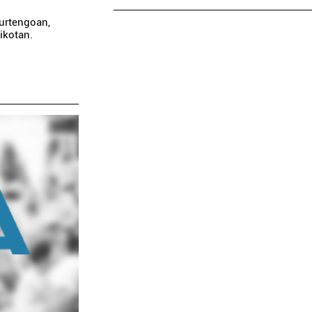
aurtengoan,
ikotan.