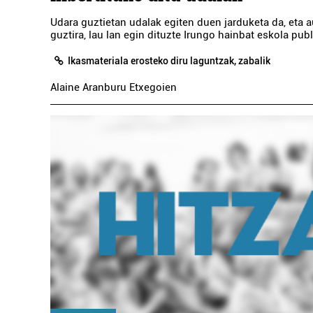
Udara guztietan udalak egiten duen jarduketa da, eta 
guztira, lau lan egin dituzte Irungo hainbat eskola publ
Ikasmateriala erosteko diru laguntzak, zabalik
Alaine Aranburu Etxegoien