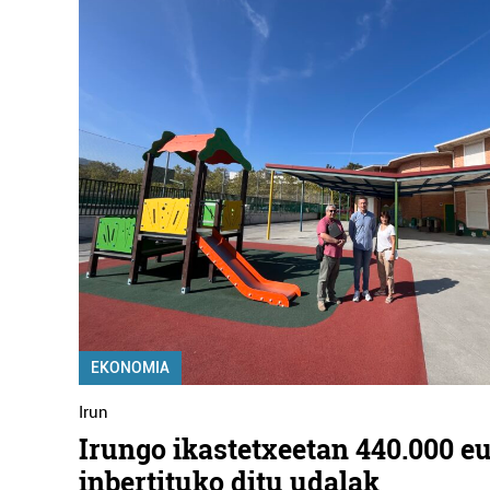
EKONOMIA
Irun
Irungo ikastetxeetan 440.000 e
inbertituko ditu udalak