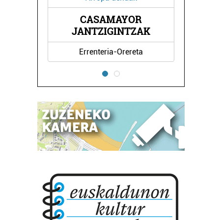
R
CASAMAYOR
O
JANTZIGINTZAK
Errenteria-Orereta