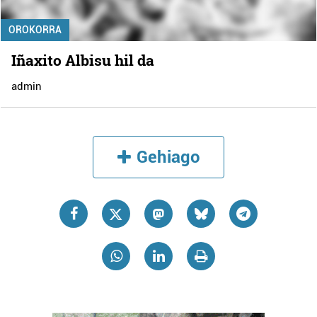
OROKORRA
Iñaxito Albisu hil da
admin
Gehiago