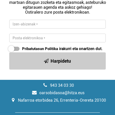
martxan ditugun zozketa eta egitasmoak, asteburuko
egitarauen agenda eta askoz gehiago!
Ostiralero zure posta elektronikoan.
Pribatutasun Politika
irakurri eta onartzen dut.
Harpidetu
943 34 03 30
oarsobidasoa@hitza.eus
Nafarroa etorbidea 26, Errenteria-Orereta 20100