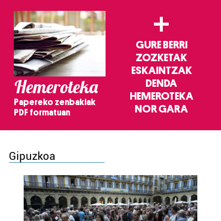
+
GURE BERRI
ZOZKETAK
ESKAINTZAK
Hemeroteka
DENDA
HEMEROTEKA
Papereko zenbakiak
NOR GARA
PDF formatuan
Gipuzkoa