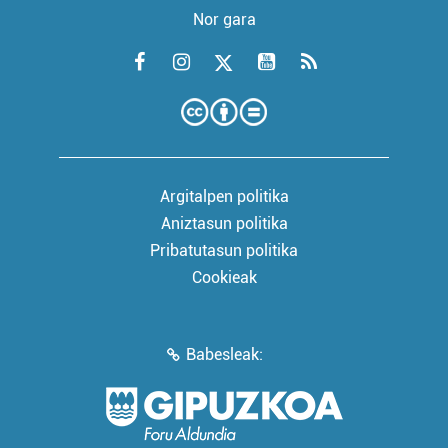
Nor gara
Argitalpen politika
Aniztasun politika
Pribatutasun politika
Cookieak
Babesleak: