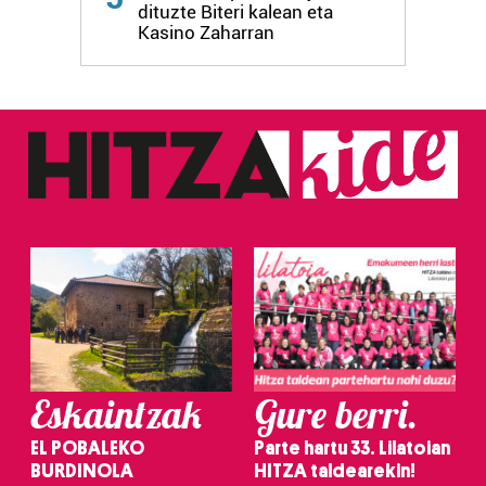
dituzte Biteri kalean eta
fitxategiak erabiltzen ditu. Zure esperientzia eta
Kasino Zaharran
zerbitzuak hobetzeko asmoz, cookie teknologiaz
baliatzen gara. Ohar hau onartuz gero, teknologia hori
erabiltzeko baimen esplizitua ematen diguzu.
Gehiago
irakurri
Eskaintzak
Gure berri.
EL POBALEKO
Parte hartu 33. Lilatoian
BURDINOLA
HITZA taldearekin!