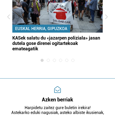
EUSKAL HERRIA, GIPUZKOA
KASek salatu du «jazarpen poliziala» jasan
Pa
dutela gose direnei ogitartekoak
da
emateagatik
«s
Azken berriak
Harpidetu zaitez gure buletin irekira!
Astekarko eduki nagusiak, asteko albiste ikusienak,