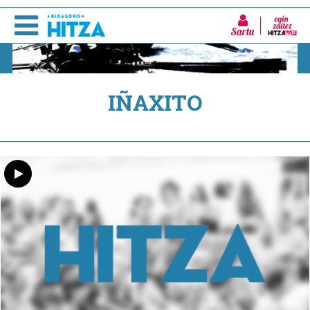
Sartu
IÑAXITO