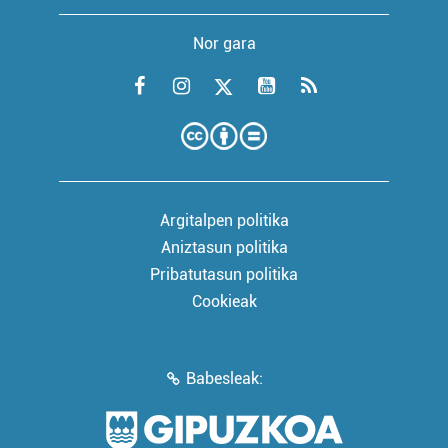
Nor gara
Argitalpen politika
Aniztasun politika
Pribatutasun politika
Cookieak
Babesleak: