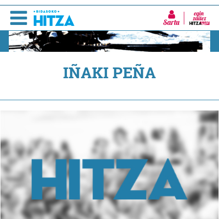
Sartu
IÑAKI PEÑA