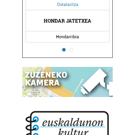
Ostalaritza
HONDAR JATETXEA
Hondarribia