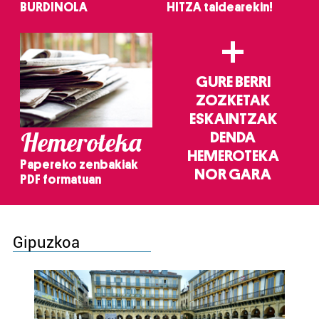
BURDINOLA
HITZA taldearekin!
+
GURE BERRI
ZOZKETAK
ESKAINTZAK
Hemeroteka
DENDA
HEMEROTEKA
Papereko zenbakiak
NOR GARA
PDF formatuan
Gipuzkoa