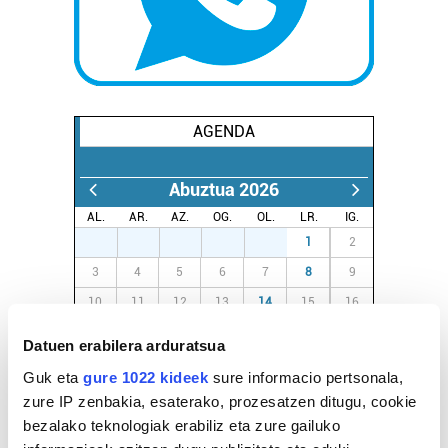
AGENDA
Abuztua 2026
AL.
AR.
AZ.
OG.
OL.
LR.
IG.
27
28
29
30
31
1
2
3
4
5
6
7
8
9
10
11
12
13
14
15
16
17
18
19
20
21
22
23
Datuen erabilera arduratsua
24
25
26
27
28
29
30
Guk eta
gure 1022 kideek
sure informacio pertsonala,
31
1
2
3
4
5
6
zure IP zenbakia, esaterako, prozesatzen ditugu, cookie
bezalako teknologiak erabiliz eta zure gailuko