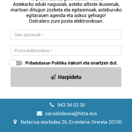
Astekarko eduki nagusiak, asteko albiste ikusienak,
martxan ditugun zozketa eta egitasmoak, asteburuko
egitarauen agenda eta askoz gehiago!
Ostiralero zure posta elektronikoan.
Pribatutasun Politika
irakurri eta onartzen dut.
Harpidetu
943 34 03 30
oarsobidasoa@hitza.eus
Nafarroa etorbidea 26, Errenteria-Orereta 20100