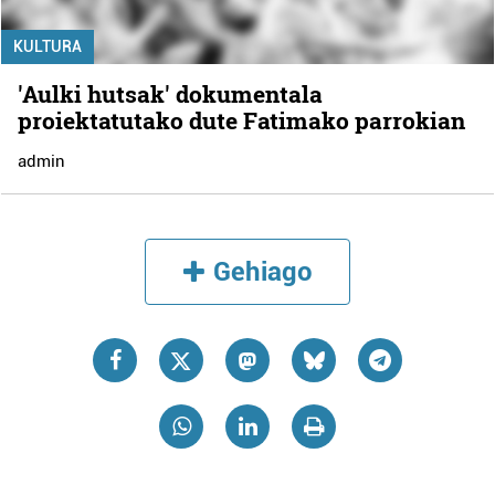
KULTURA
'Aulki hutsak' dokumentala
proiektatutako dute Fatimako parrokian
admin
Gehiago