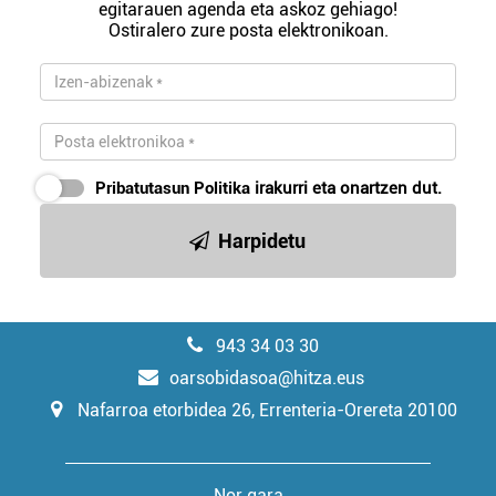
egitarauen agenda eta askoz gehiago!
Ostiralero zure posta elektronikoan.
Pribatutasun Politika
irakurri eta onartzen dut.
Harpidetu
943 34 03 30
oarsobidasoa@hitza.eus
Nafarroa etorbidea 26, Errenteria-Orereta 20100
Nor gara