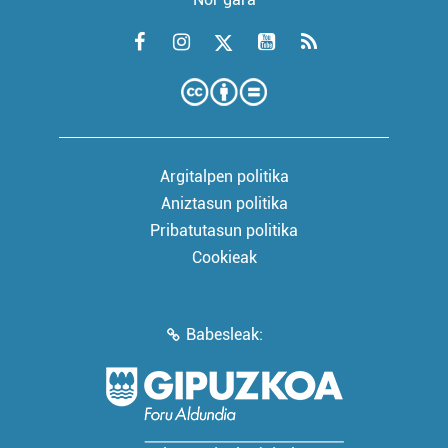
Argitalpen politika
Aniztasun politika
Pribatutasun politika
Cookieak
Babesleak: