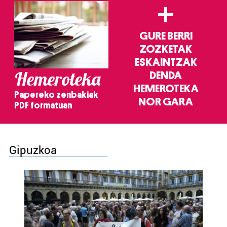
+
GURE BERRI
ZOZKETAK
ESKAINTZAK
Hemeroteka
DENDA
HEMEROTEKA
Papereko zenbakiak
NOR GARA
PDF formatuan
Gipuzkoa