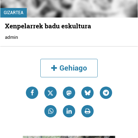
GIZARTEA
Xenpelarrek badu eskultura
admin
Gehiago