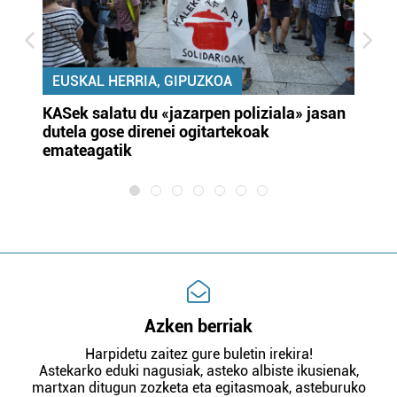
EUSKAL HERRIA, GIPUZKOA
KASek salatu du «jazarpen poliziala» jasan
Pa
dutela gose direnei ogitartekoak
da
emateagatik
«s
Azken berriak
Harpidetu zaitez gure buletin irekira!
Astekarko eduki nagusiak, asteko albiste ikusienak,
martxan ditugun zozketa eta egitasmoak, asteburuko