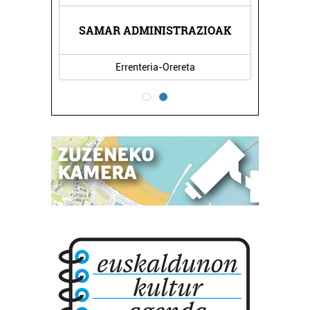
DEGIA
SAMAR ADMINISTRAZIOAK
KIRI
Errenteria-Orereta