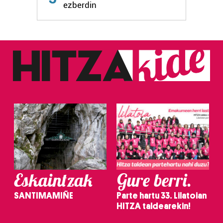
zerbitzuak hobetzeko asmoz, cookie teknologiaz
ezberdin
baliatzen gara. Ohar hau onartuz gero, teknologia hori
erabiltzeko baimen esplizitua ematen diguzu.
Gehiago
irakurri
Eskaintzak
Gure berri.
SANTIMAMIÑE
Parte hartu 33. Lilatoian
HITZA taldearekin!