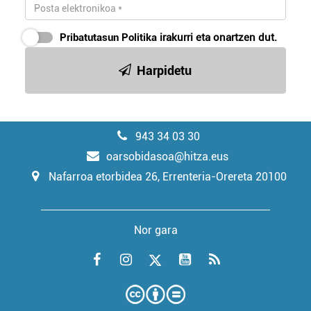
Pribatutasun Politika
irakurri eta onartzen dut.
Harpidetu
943 34 03 30
oarsobidasoa@hitza.eus
Nafarroa etorbidea 26, Errenteria-Orereta 20100
Nor gara