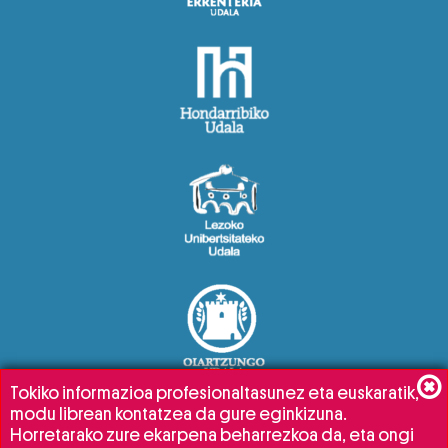
Tokiko informazioa profesionaltasunez eta euskaratik,
modu librean kontatzea da gure eginkizuna.
Horretarako zure ekarpena beharrezkoa da, eta ongi