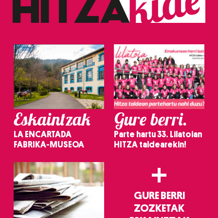
erabiltzeko baimen esplizitua ematen diguzu.
Gehiago
irakurri
Eskaintzak
Gure berri.
LA ENCARTADA
Parte hartu 33. Lilatoian
FABRIKA-MUSEOA
HITZA taldearekin!
+
GURE BERRI
ZOZKETAK