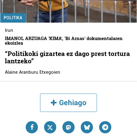
POLITIKA
Irun
IMANOL ARZUAGA 'KIMA', 'Bi Arnas' dokumentalaren
ekoizlea
“Politikoki gizartea ez dago prest tortura
lantzeko”
Alaine Aranburu Etxegoien
Gehiago