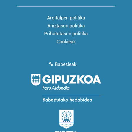
Argitalpen politika
Aniztasun politika
Pribatutasun politika
Cookieak
Babesleak: