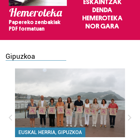
ESKAINTZAK
Hemeroteka
DENDA
HEMEROTEKA
Papereko zenbakiak
NOR GARA
PDF formatuan
Gipuzkoa
EUSKAL HERRIA, GIPUZKOA