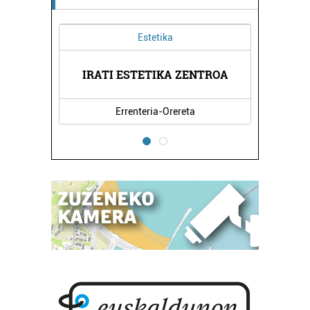
Estetika
I
IRATI ESTETIKA ZENTROA
Errenteria-Orereta