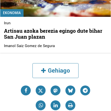
EKONOMIA
Irun
Artisau azoka berezia egingo dute bihar
San Juan plazan
Imanol Saiz Gomez de Segura
Gehiago