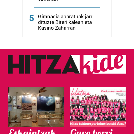
5
Gimnasia aparatuak jarri
dituzte Biteri kalean eta
Kasino Zaharran
Eskaintzak
Gure berri.