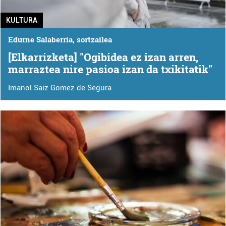
KULTURA
Edurne Salaberria, sortzailea
[Elkarrizketa] "Ogibidea ez izan arren,
marraztea nire pasioa izan da txikitatik"
Imanol Saiz Gomez de Segura