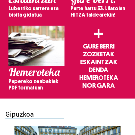
Luberriko sarrera eta
Parte hartu 33. Lilatoian
bisita gidatua
HITZA taldearekin!
+
GURE BERRI
ZOZKETAK
ESKAINTZAK
Hemeroteka
DENDA
HEMEROTEKA
Papereko zenbakiak
NOR GARA
PDF formatuan
Gipuzkoa