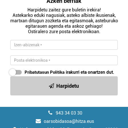
Azken berriak
Harpidetu zaitez gure buletin irekira!
Astekarko eduki nagusiak, asteko albiste ikusienak,
martxan ditugun zozketa eta egitasmoak, asteburuko
egitarauen agenda eta askoz gehiago!
Ostiralero zure posta elektronikoan.
Pribatutasun Politika
irakurri eta onartzen dut.
Harpidetu
943 34 03 30
oarsobidasoa@hitza.eus