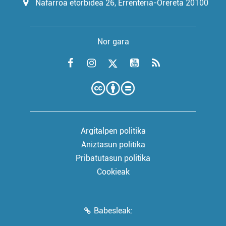
Nafarroa etorbidea 26, Errenteria-Orereta 20100
Nor gara
Argitalpen politika
Aniztasun politika
Pribatutasun politika
Cookieak
Babesleak: