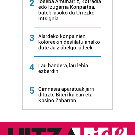
2
Ioseba Amunarriz, Kofradia
edo Izugarria Konpartsa,
Lortu zure datu pertsonalak prozesatzeko moduari
batek jasoko du Urrezko
buruzko informazio gehiago eta ezarri zure lehentasunak
Intsignia
datuen atalean. Edozein unetan alda edo ken dezakezu
zure baimena Cookieen adierazpenean.
3
Alardeko konpainien
koloreekin desfilatu ahalko
Webgune honek cookie propioak eta hirugarrenen cookie-
dute Jaizkibelgo kideek
fitxategiak erabiltzen ditu. Zure esperientzia eta
zerbitzuak hobetzeko asmoz, cookie teknologiaz
4
baliatzen gara. Ohar hau onartuz gero, teknologia hori
Lau bandera, lau lehia
ezberdin
erabiltzeko baimen esplizitua ematen diguzu.
Gehiago
irakurri
5
Gimnasia aparatuak jarri
dituzte Biteri kalean eta
Kasino Zaharran