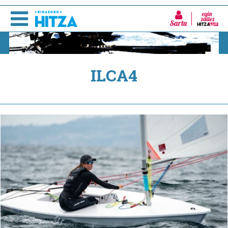
Sartu
ILCA4