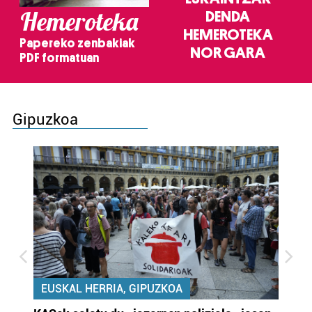
Hemeroteka
DENDA
HEMEROTEKA
Papereko zenbakiak
NOR GARA
PDF formatuan
Gipuzkoa
EUSKAL HERRIA, GIPUZKOA