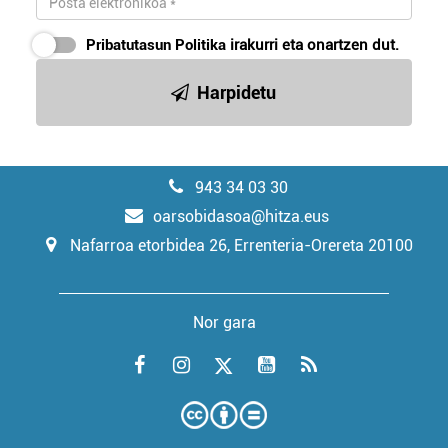
Pribatutasun Politika
irakurri eta onartzen dut.
Harpidetu
943 34 03 30
oarsobidasoa@hitza.eus
Nafarroa etorbidea 26, Errenteria-Orereta 20100
Nor gara