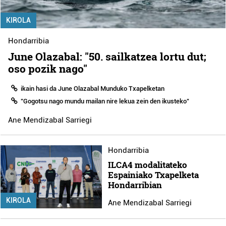
KIROLA
Hondarribia
June Olazabal: "50. sailkatzea lortu dut;
oso pozik nago"
ikain hasi da June Olazabal Munduko Txapelketan
"Gogotsu nago mundu mailan nire lekua zein den ikusteko"
Ane Mendizabal Sarriegi
Hondarribia
ILCA4 modalitateko
Espainiako Txapelketa
Hondarribian
KIROLA
Ane Mendizabal Sarriegi