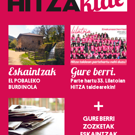
Eskaintzak
Gure berri.
EL POBALEKO
Parte hartu 33. Lilatoian
BURDINOLA
HITZA taldearekin!
+
GURE BERRI
ZOZKETAK
ESKAINTZAK