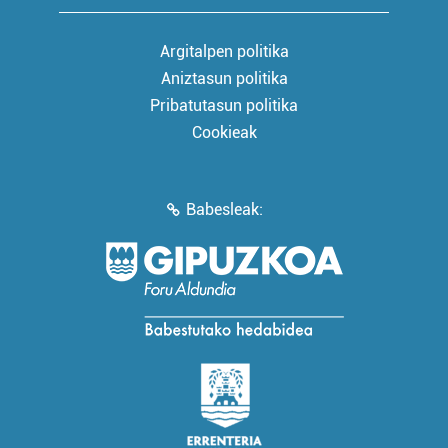
Argitalpen politika
Aniztasun politika
Pribatutasun politika
Cookieak
Babesleak: