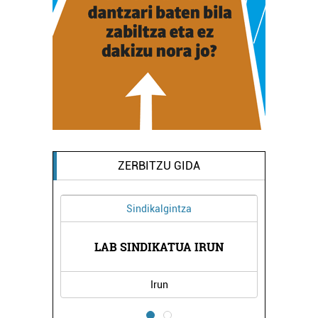
ZERBITZU GIDA
Sindikalgintza
 -
EG
LAB SINDIKATUA IRUN
Irun