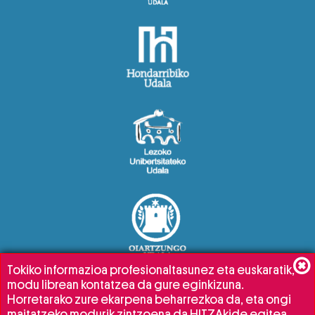
Tokiko informazioa profesionaltasunez eta euskaratik,
modu librean kontatzea da gure eginkizuna.
Horretarako zure ekarpena beharrezkoa da, eta ongi
maitatzeko modurik zintzoena da HITZAkide egitea.