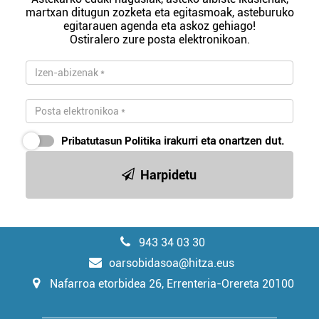
martxan ditugun zozketa eta egitasmoak, asteburuko
egitarauen agenda eta askoz gehiago!
Ostiralero zure posta elektronikoan.
Pribatutasun Politika
irakurri eta onartzen dut.
Harpidetu
943 34 03 30
oarsobidasoa@hitza.eus
Nafarroa etorbidea 26, Errenteria-Orereta 20100