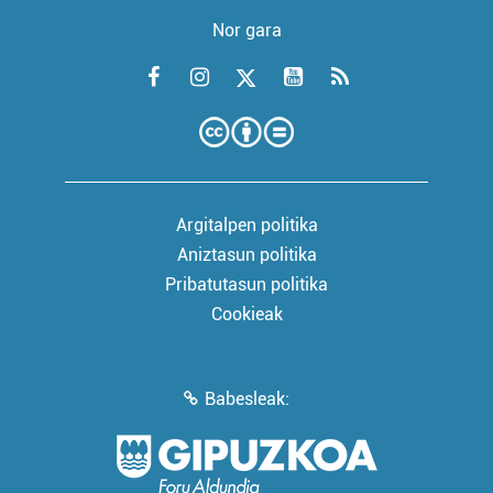
Nor gara
Argitalpen politika
Aniztasun politika
Pribatutasun politika
Cookieak
Babesleak: