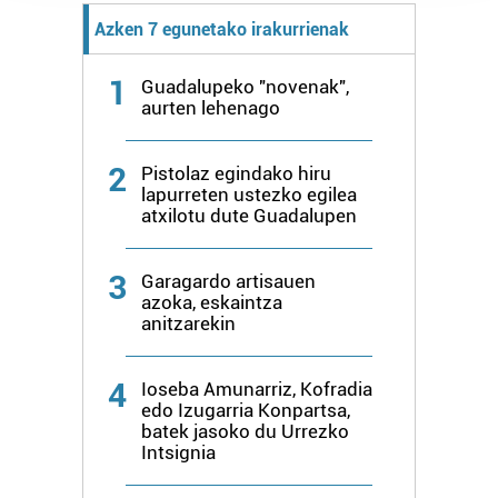
prozesatzen ditugu, zure IP zenbakia, besteak beste,
Azken 7 egunetako irakurrienak
teknologia erabiliz, cookieak adibidez, iragarki eta eduki
pertsonalizatuak eskaintzeko, iragarkiak eta edukia
1
Guadalupeko "novenak",
neurtzeko, jendeari buruzko informazioa biltzeko eta
aurten lehenago
produktuak garatzeko. Zure datuak nork eta zertarako
erabiltzen dituen hauta dezakezu.
2
Pistolaz egindako hiru
lapurreten ustezko egilea
Bazkide batzuek ez dizute baimenik eskatzen, eta beren
atxilotu dute Guadalupen
interes komertzial legitimoetan babesten dira. Ikusi gure
bazkideen zerrenda, beren ustez zein helburutarako
3
duten interes legitimoa eta horren aurka nola egin
Garagardo artisauen
azoka, eskaintza
dezakezun ikusteko.
anitzarekin
Lortu zure datu pertsonalak prozesatzeko moduari
buruzko informazio gehiago eta ezarri zure lehentasunak
4
Ioseba Amunarriz, Kofradia
edo Izugarria Konpartsa,
datuen atalean. Edozein unetan alda edo ken dezakezu
batek jasoko du Urrezko
zure baimena Cookieen adierazpenean.
Intsignia
Webgune honek cookie propioak eta hirugarrenen cookie-