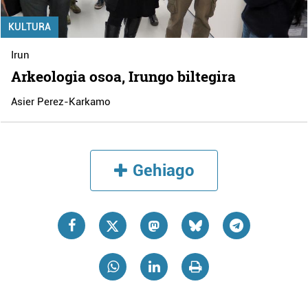
KULTURA
Irun
Arkeologia osoa, Irungo biltegira
Asier Perez-Karkamo
Gehiago