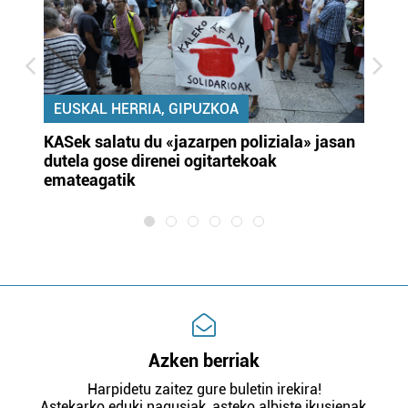
EUSKAL HERRIA, GIPUZKOA
KASek salatu du «jazarpen poliziala» jasan
Pa
dutela gose direnei ogitartekoak
da
emateagatik
«s
Azken berriak
Harpidetu zaitez gure buletin irekira!
Astekarko eduki nagusiak, asteko albiste ikusienak,