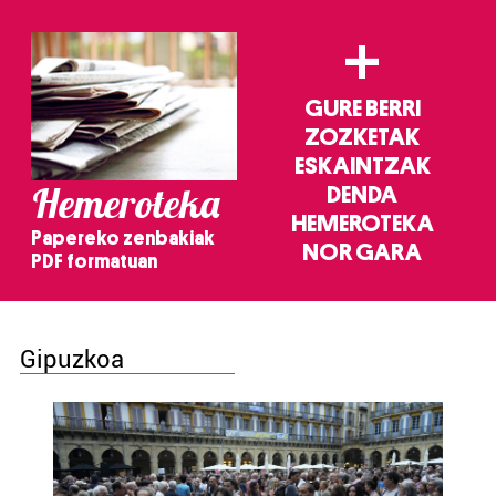
+
GURE BERRI
ZOZKETAK
ESKAINTZAK
Hemeroteka
DENDA
HEMEROTEKA
Papereko zenbakiak
NOR GARA
PDF formatuan
Gipuzkoa