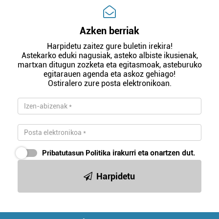
Azken berriak
Harpidetu zaitez gure buletin irekira!
Astekarko eduki nagusiak, asteko albiste ikusienak,
martxan ditugun zozketa eta egitasmoak, asteburuko
egitarauen agenda eta askoz gehiago!
Ostiralero zure posta elektronikoan.
Pribatutasun Politika
irakurri eta onartzen dut.
Harpidetu