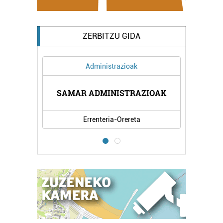
ZERBITZU GIDA
Administrazioak
Osasungintza
AMAR ADMINISTRAZIOAK
BEGOÑA AGIRRE HORTZ
Errenteria-Orereta
Lezo