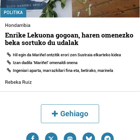
POLITIKA
Hondarribia
Enrike Lekuona gogoan, haren omenezko
beka sortuko du udalak
Hil egin da Mariñel ontzitik erori zen Sustraia elkarteko kidea
Izan dadila ‘Mariñel’ omenaldi onena
Ingeniari aparta, marrazkilari fina eta, betirako, marinela
Rebeka Ruiz
Gehiago