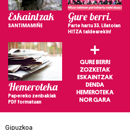
Eskaintzak
Gure berri.
SANTIMAMIÑE
Parte hartu 33. Lilatoian
HITZA taldearekin!
+
GURE BERRI
ZOZKETAK
ESKAINTZAK
Hemeroteka
DENDA
HEMEROTEKA
Papereko zenbakiak
NOR GARA
PDF formatuan
Gipuzkoa