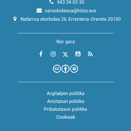
943 34 03 30
oarsobidasoa@hitza.eus
Nafarroa etorbidea 26, Errenteria-Orereta 20100
Nor gara
Argitalpen politika
Aniztasun politika
Pribatutasun politika
Cookieak