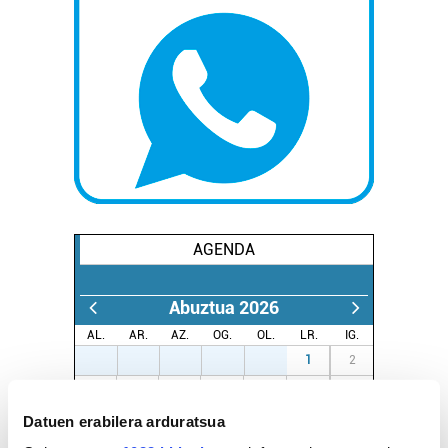
AGENDA
Abuztua 2026
AL.
AR.
AZ.
OG.
OL.
LR.
IG.
27
28
29
30
31
1
2
3
4
5
6
7
8
9
Datuen erabilera arduratsua
10
11
12
13
14
15
16