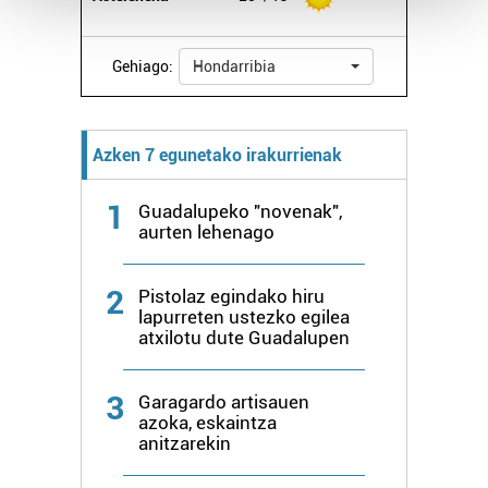
Guk eta gure bazkideek zure datu pertsonalak
Gehiago:
Hondarribia
prozesatzen ditugu, zure IP zenbakia, besteak beste,
teknologia erabiliz, cookieak adibidez, iragarki eta eduki
pertsonalizatuak eskaintzeko, iragarkiak eta edukia
neurtzeko, jendeari buruzko informazioa biltzeko eta
Azken 7 egunetako irakurrienak
produktuak garatzeko. Zure datuak nork eta zertarako
erabiltzen dituen hauta dezakezu.
1
Guadalupeko "novenak",
aurten lehenago
Bazkide batzuek ez dizute baimenik eskatzen, eta beren
interes komertzial legitimoetan babesten dira. Ikusi gure
2
Pistolaz egindako hiru
bazkideen zerrenda, beren ustez zein helburutarako
lapurreten ustezko egilea
duten interes legitimoa eta horren aurka nola egin
atxilotu dute Guadalupen
dezakezun ikusteko.
3
Garagardo artisauen
Lortu zure datu pertsonalak prozesatzeko moduari
azoka, eskaintza
buruzko informazio gehiago eta ezarri zure lehentasunak
anitzarekin
datuen atalean. Edozein unetan alda edo ken dezakezu