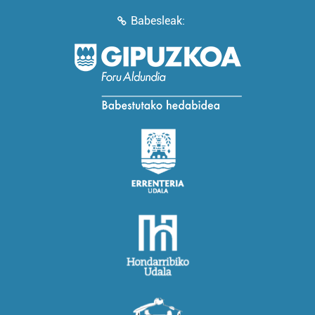
Babesleak: