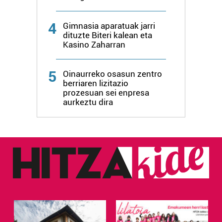
4
Gimnasia aparatuak jarri
dituzte Biteri kalean eta
Kasino Zaharran
5
Oinaurreko osasun zentro
berriaren lizitazio
prozesuan sei enpresa
aurkeztu dira