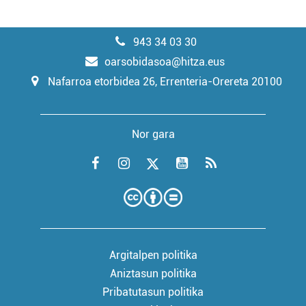
943 34 03 30
oarsobidasoa@hitza.eus
Nafarroa etorbidea 26, Errenteria-Orereta 20100
Nor gara
Argitalpen politika
Aniztasun politika
Pribatutasun politika