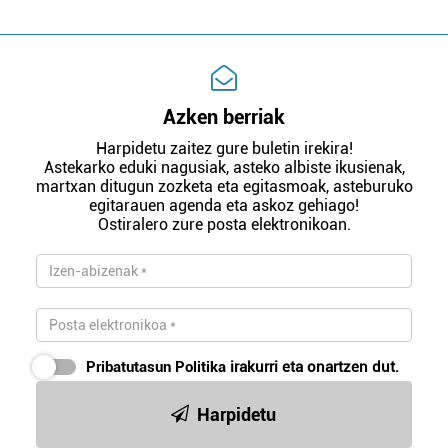
Azken berriak
Harpidetu zaitez gure buletin irekira!
Astekarko eduki nagusiak, asteko albiste ikusienak,
martxan ditugun zozketa eta egitasmoak, asteburuko
egitarauen agenda eta askoz gehiago!
Ostiralero zure posta elektronikoan.
Pribatutasun Politika
irakurri eta onartzen dut.
Harpidetu