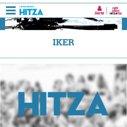
Sartu
IKER