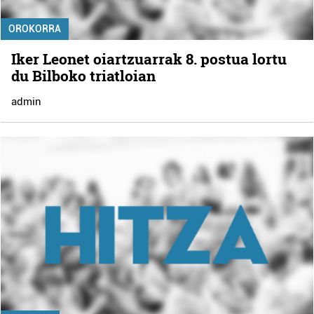
OROKORRA
Iker Leonet oiartzuarrak 8. postua lortu
du Bilboko triatloian
admin