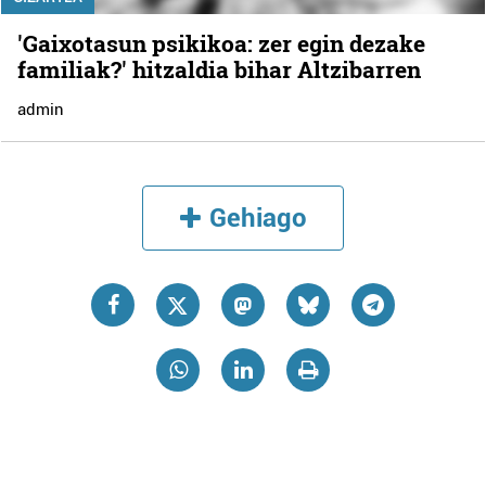
'Gaixotasun psikikoa: zer egin dezake
familiak?' hitzaldia bihar Altzibarren
admin
Gehiago