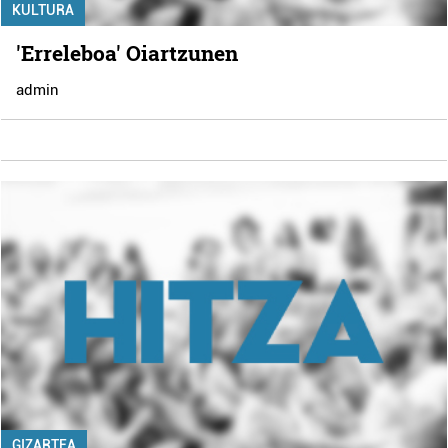
KULTURA
'Erreleboa' Oiartzunen
admin
GIZARTEA