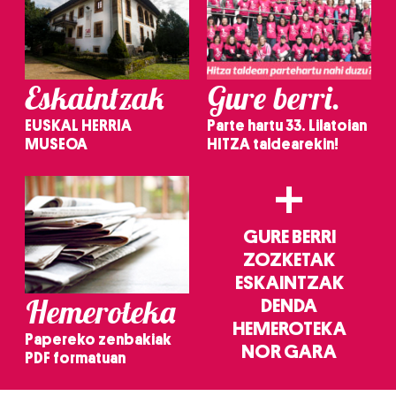
Eskaintzak
Gure berri.
EUSKAL HERRIA
Parte hartu 33. Lilatoian
MUSEOA
HITZA taldearekin!
+
GURE BERRI
ZOZKETAK
ESKAINTZAK
Hemeroteka
DENDA
HEMEROTEKA
Papereko zenbakiak
NOR GARA
PDF formatuan