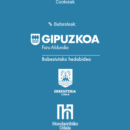
Cookieak
Babesleak: