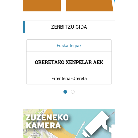
ZERBITZU GIDA
Euskaltegiak
NTZIA
ORERETAKO XENPELAR AEK
ATER
Errenteria-Orereta