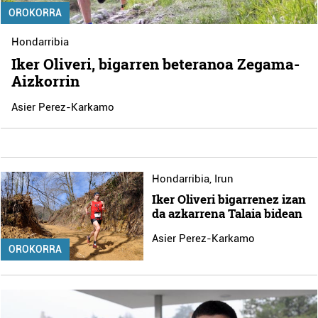
OROKORRA
Hondarribia
Iker Oliveri, bigarren beteranoa Zegama-
Aizkorrin
Asier Perez-Karkamo
Hondarribia
,
Irun
Iker Oliveri bigarrenez izan
da azkarrena Talaia bidean
Asier Perez-Karkamo
OROKORRA