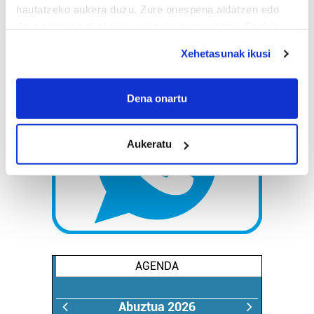
hautatzeko aukera duzu. Zure onespena aldatzen edo
deuseztatzen ahal duzu edozein momentutan, Cookie
deklaraziotik edo Privacy triggerean klikatuz.
Xehetasunak ikusi
If you allow, we would also like to:
Collect information about your geographical
Dena onartu
location which can be accurate to within several
meters
Aukeratu
Identify your device by actively scanning it for
specific characteristics (fingerprinting)
Find out more about how your personal data is processed
and set your preferences in the
details section
.
Guk eta gure bazkideek zure datu pertsonalak
prozesatzen ditugu, zure IP zenbakia, besteak beste,
AGENDA
teknologia erabiliz, cookieak adibidez, iragarki eta eduki
pertsonalizatuak eskaintzeko, iragarkiak eta edukia
neurtzeko, jendeari buruzko informazioa biltzeko eta
Abuztua 2026