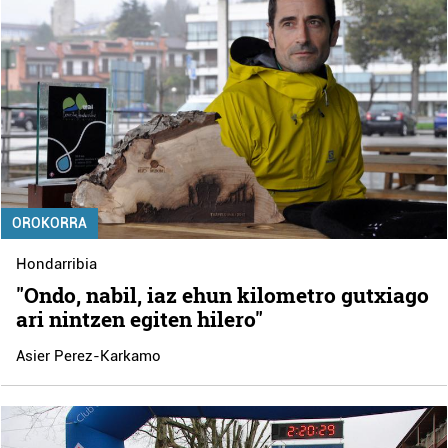
OROKORRA
Hondarribia
"Ondo, nabil, iaz ehun kilometro gutxiago
ari nintzen egiten hilero"
Asier Perez-Karkamo