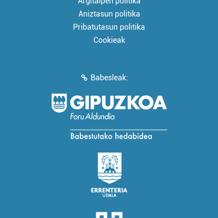
Argitalpen politika
Aniztasun politika
Pribatutasun politika
Cookieak
Babesleak: