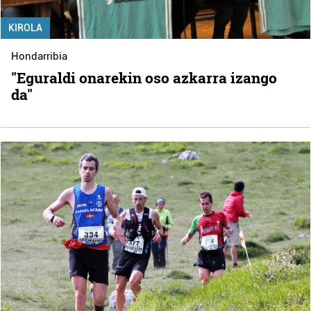
KIROLA
Hondarribia
"Eguraldi onarekin oso azkarra izango
da"