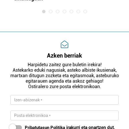
Azken berriak
Harpidetu zaitez gure buletin irekira!
Astekarko eduki nagusiak, asteko albiste ikusienak,
martxan ditugun zozketa eta egitasmoak, asteburuko
egitarauen agenda eta askoz gehiago!
Ostiralero zure posta elektronikoan.
Pribatutasun Politika
irakurri eta onartzen dut.