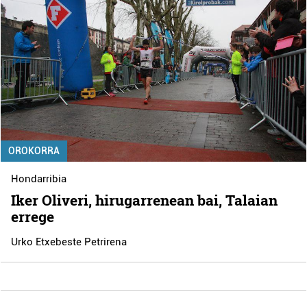
OROKORRA
Hondarribia
Iker Oliveri, hirugarrenean bai, Talaian
errege
Urko Etxebeste Petrirena