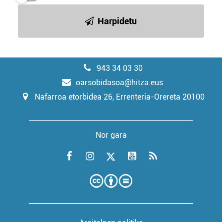
Harpidetu
943 34 03 30
oarsobidasoa@hitza.eus
Nafarroa etorbidea 26, Errenteria-Orereta 20100
Nor gara