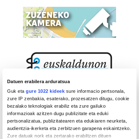
Datuen erabilera arduratsua
Guk eta
gure 1022 kideek
sure informacio pertsonala,
zure IP zenbakia, esaterako, prozesatzen ditugu, cookie
bezalako teknologiak erabiliz eta zure gailuko
informazioak azitzen dugu publizitate eta eduki
pertsonalizatua, publizitatearen eta edukiaren neurketa,
audientzia-ikerketa eta zerbitzuen garapena eskaintzeko.
Zure datuak nork eta zertarako erabiltzen dituen