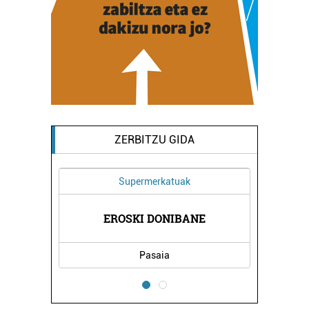
ZERBITZU GIDA
Supermerkatuak
A
EROSKI DONIBANE
Pasaia