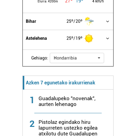
27º
19º
4 km/h
Elurra:
4200m
irakurri
Bihar
25º
20º
Astelehena
25º
19º
Gehiago:
Hondarribia
Azken 7 egunetako irakurrienak
1
Guadalupeko "novenak",
aurten lehenago
2
Pistolaz egindako hiru
lapurreten ustezko egilea
atxilotu dute Guadalupen