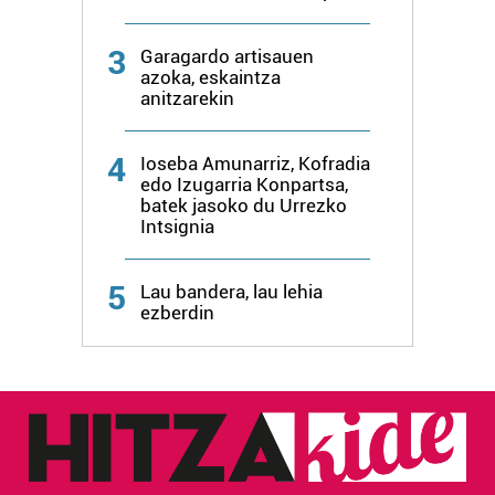
3
Garagardo artisauen
azoka, eskaintza
anitzarekin
4
Ioseba Amunarriz, Kofradia
edo Izugarria Konpartsa,
batek jasoko du Urrezko
Intsignia
5
Lau bandera, lau lehia
ezberdin