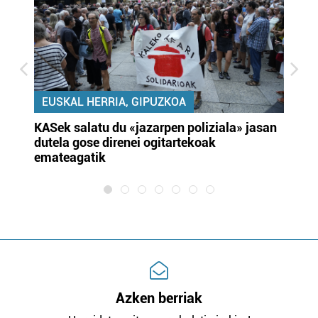
EUSKAL HERRIA, GIPUZKOA
KASek salatu du «jazarpen poliziala» jasan
Pa
dutela gose direnei ogitartekoak
da
emateagatik
«s
Azken berriak