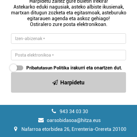
Harpidetu zaitez gure buletin irekira!
Astekarko eduki nagusiak, asteko albiste ikusienak,
martxan ditugun zozketa eta egitasmoak, asteburuko
egitarauen agenda eta askoz gehiago!
Ostiralero zure posta elektronikoan.
Pribatutasun Politika
irakurri eta onartzen dut.
Harpidetu
943 34 03 30
oarsobidasoa@hitza.eus
Nafarroa etorbidea 26, Errenteria-Orereta 20100