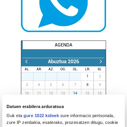
AGENDA
Abuztua 2026
AL.
AR.
AZ.
OG.
OL.
LR.
IG.
27
28
29
30
31
1
2
3
4
5
6
7
8
9
10
11
12
13
14
15
16
17
18
19
20
21
22
23
Datuen erabilera arduratsua
24
25
26
27
28
29
30
Guk eta
gure 1022 kideek
sure informacio pertsonala,
31
1
2
3
4
5
6
zure IP zenbakia, esaterako, prozesatzen ditugu, cookie