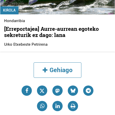
KIROLA
Hondarribia
[Erreportajea] Aurre-aurrean egoteko
sekreturik ez dago: lana
Urko Etxebeste Petrirena
Gehiago