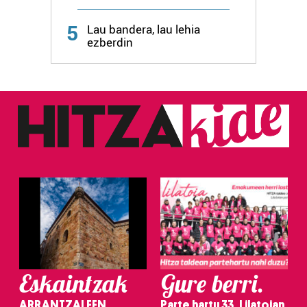
Webgune honek cookie propioak eta hirugarrenen cookie-
fitxategiak erabiltzen ditu. Zure esperientzia eta
5
Lau bandera, lau lehia
zerbitzuak hobetzeko asmoz, cookie teknologiaz
ezberdin
baliatzen gara. Ohar hau onartuz gero, teknologia hori
erabiltzeko baimen esplizitua ematen diguzu.
Gehiago
irakurri
Eskaintzak
Gure berri.
ARRANTZALEEN
Parte hartu 33. Lilatoian