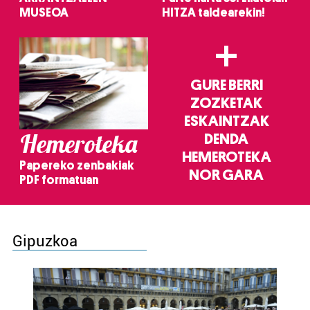
MUSEOA
HITZA taldearekin!
+
GURE BERRI
ZOZKETAK
ESKAINTZAK
Hemeroteka
DENDA
HEMEROTEKA
Papereko zenbakiak
NOR GARA
PDF formatuan
Gipuzkoa