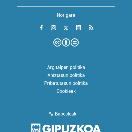
Nor gara
Argitalpen politika
Aniztasun politika
Pribatutasun politika
Cookieak
Babesleak: