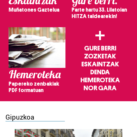
Eskaintzak
Gure berri.
Muñatones Gaztelua
Parte hartu 33. Lilatoian
HITZA taldearekin!
+
GURE BERRI
ZOZKETAK
ESKAINTZAK
Hemeroteka
DENDA
HEMEROTEKA
Papereko zenbakiak
NOR GARA
PDF formatuan
Gipuzkoa