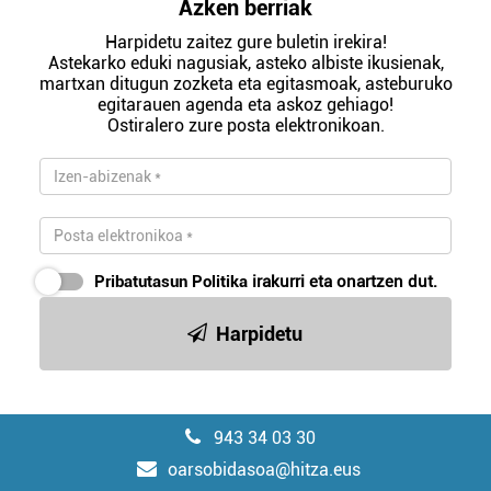
Azken berriak
Harpidetu zaitez gure buletin irekira!
Astekarko eduki nagusiak, asteko albiste ikusienak,
martxan ditugun zozketa eta egitasmoak, asteburuko
egitarauen agenda eta askoz gehiago!
Ostiralero zure posta elektronikoan.
Pribatutasun Politika
irakurri eta onartzen dut.
Harpidetu
943 34 03 30
oarsobidasoa@hitza.eus