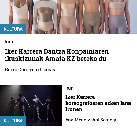
KULTURA
Irun
Iker Karrera Dantza Konpainiaren
ikuskizunak Amaia KZ beteko du
Gorka Correyero Llamas
Irun
Iker Karrera
koreografoaren azken lana
Irunen
Ane Mendizabal Sarriegi
KULTURA