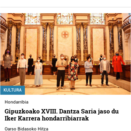
KULTURA
Hondarribia
Gipuzkoako XVIII. Dantza Saria jaso du
Iker Karrera hondarribiarrak
Oarso Bidasoko Hitza