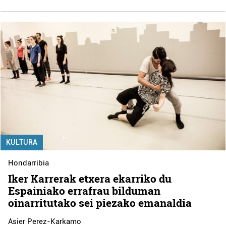
KULTURA
Hondarribia
Iker Karrerak etxera ekarriko du
Espainiako errafrau bilduman
oinarritutako sei piezako emanaldia
Asier Perez-Karkamo