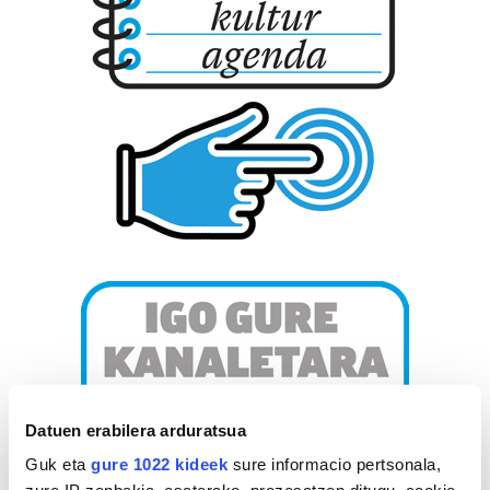
Datuen erabilera arduratsua
Guk eta
gure 1022 kideek
sure informacio pertsonala,