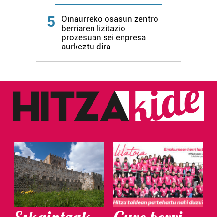
5
Oinaurreko osasun zentro
berriaren lizitazio
prozesuan sei enpresa
aurkeztu dira