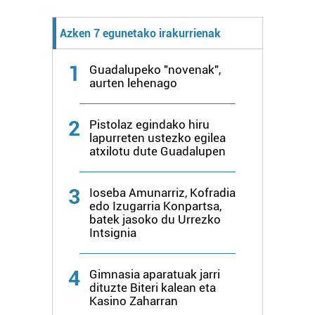
Webgune honek cookie propioak eta hirugarrenen cookie-
Azken 7 egunetako irakurrienak
fitxategiak erabiltzen ditu. Zure esperientzia eta
zerbitzuak hobetzeko asmoz, cookie teknologiaz
baliatzen gara. Ohar hau onartuz gero, teknologia hori
1
Guadalupeko "novenak",
aurten lehenago
erabiltzeko baimen esplizitua ematen diguzu.
Gehiago
irakurri
2
Pistolaz egindako hiru
lapurreten ustezko egilea
atxilotu dute Guadalupen
3
Ioseba Amunarriz, Kofradia
edo Izugarria Konpartsa,
batek jasoko du Urrezko
Intsignia
4
Gimnasia aparatuak jarri
dituzte Biteri kalean eta
Kasino Zaharran