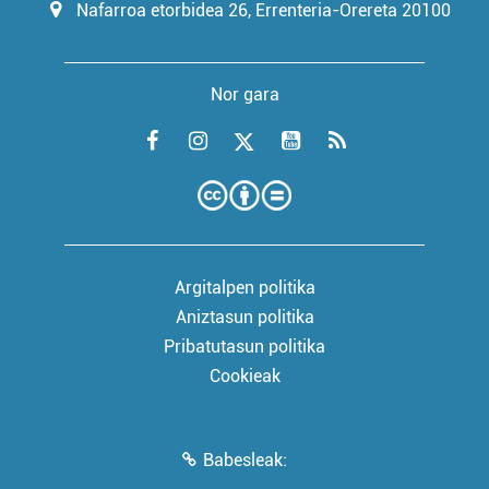
Nafarroa etorbidea 26, Errenteria-Orereta 20100
Nor gara
Argitalpen politika
Aniztasun politika
Pribatutasun politika
Cookieak
Babesleak: