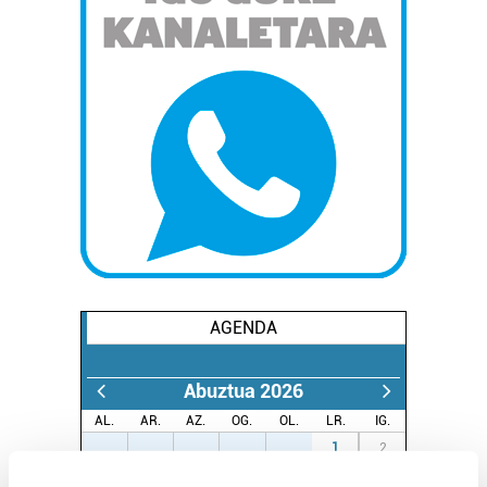
AGENDA
Abuztua 2026
AL.
AR.
AZ.
OG.
OL.
LR.
IG.
27
28
29
30
31
1
2
3
4
5
6
7
8
9