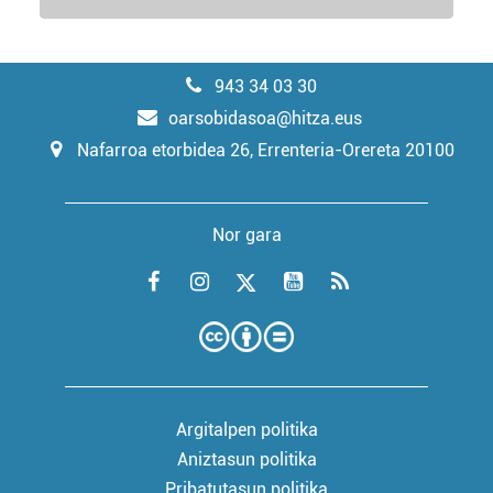
943 34 03 30
oarsobidasoa@hitza.eus
Nafarroa etorbidea 26, Errenteria-Orereta 20100
Nor gara
Argitalpen politika
Aniztasun politika
Pribatutasun politika