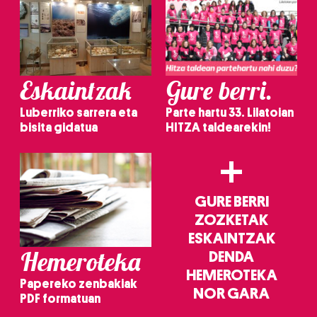
Eskaintzak
Gure berri.
Luberriko sarrera eta
Parte hartu 33. Lilatoian
bisita gidatua
HITZA taldearekin!
+
GURE BERRI
ZOZKETAK
ESKAINTZAK
Hemeroteka
DENDA
HEMEROTEKA
Papereko zenbakiak
NOR GARA
PDF formatuan