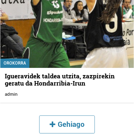
OROKORRA
Igueravidek taldea utzita, zazpirekin
geratu da Hondarribia-Irun
admin
Gehiago