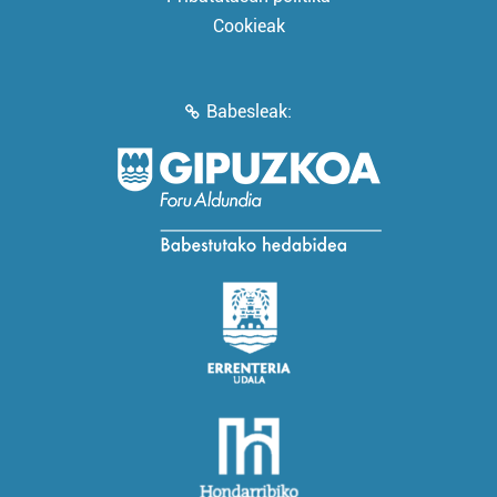
Cookieak
Babesleak: