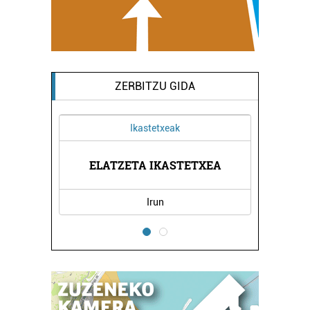
ZERBITZU GIDA
Ikastetxeak
KAZIOA
ELATZETA IKASTETXEA
AIADE
Irun