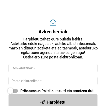
Azken berriak
Harpidetu zaitez gure buletin irekira!
Astekarko eduki nagusiak, asteko albiste ikusienak,
martxan ditugun zozketa eta egitasmoak, asteburuko
egitarauen agenda eta askoz gehiago!
Ostiralero zure posta elektronikoan.
Pribatutasun Politika
irakurri eta onartzen dut.
Harpidetu