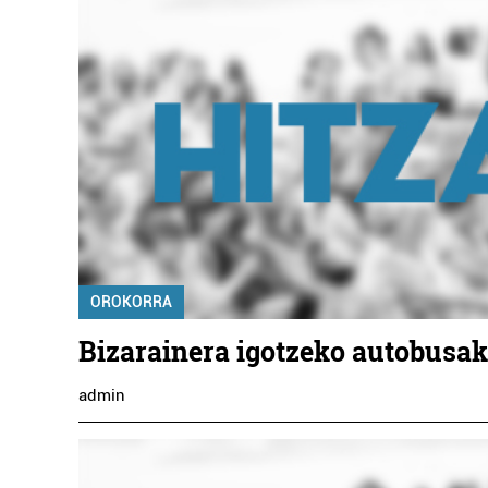
OROKORRA
Bizarainera igotzeko autobusak
admin