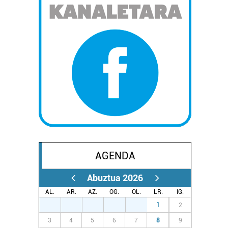
AGENDA
Abuztua 2026
AL.
AR.
AZ.
OG.
OL.
LR.
IG.
27
28
29
30
31
1
2
3
4
5
6
7
8
9