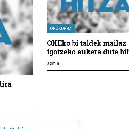
OROKORRA
OKEko bi taldek mailaz
igotzeko aukera dute bi
admin
dira