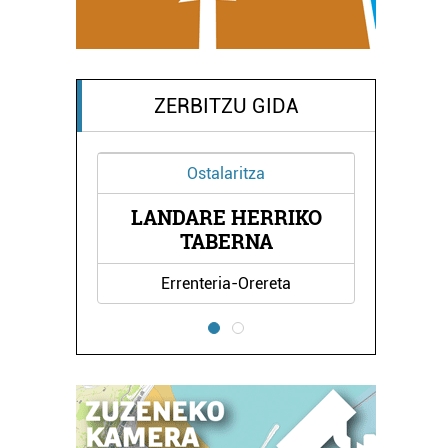
ZERBITZU GIDA
Ostalaritza
Aholkularitza
ARE HERRIKO
ZUBILLAGA
TABERNA
AHOLKULARITZA
enteria-Orereta
Oiartzun