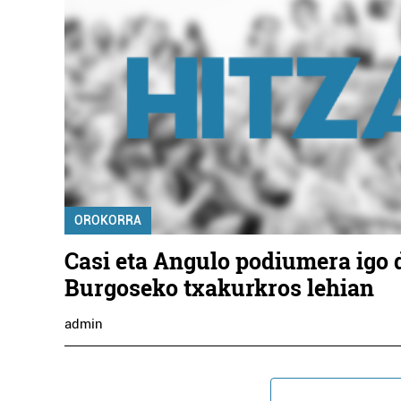
OROKORRA
Casi eta Angulo podiumera igo 
Burgoseko txakurkros lehian
admin