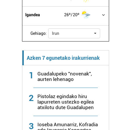
Igandea
26º
20º
Gehiago:
Irun
Azken 7 egunetako irakurrienak
1
Guadalupeko "novenak",
aurten lehenago
2
Pistolaz egindako hiru
lapurreten ustezko egilea
atxilotu dute Guadalupen
3
Ioseba Amunarriz, Kofradia