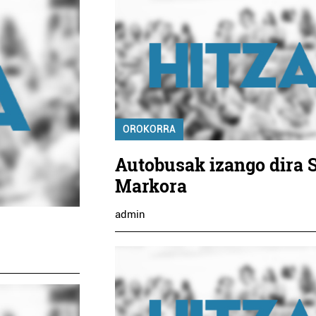
OROKORRA
Autobusak izango dira 
Markora
admin