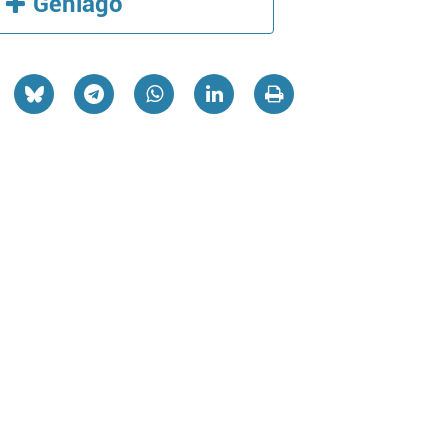
Gehiago
Aholkularitza
ZUBILLAGA
LAND
AHOLKULARITZA
Oiartzun
Err