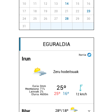
10
11
12
13
14
15
16
17
18
19
20
21
22
23
24
25
26
27
28
29
30
31
1
2
3
4
5
6
EGURALDIA
Iturria:
Irun
Zeru hodeitsuak
25º
Euria:
0mm
Hezetasuna:
71%
Lainoak:
2%
25º
16º
12 km/h
Elurra:
4600m
Bihar
28º
18º